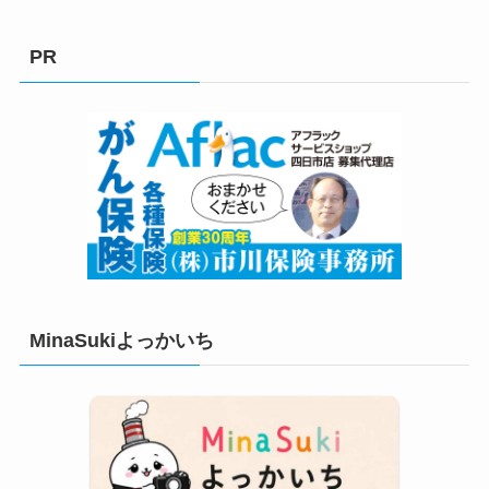
ゴ
リ
PR
ー
MinaSukiよっかいち