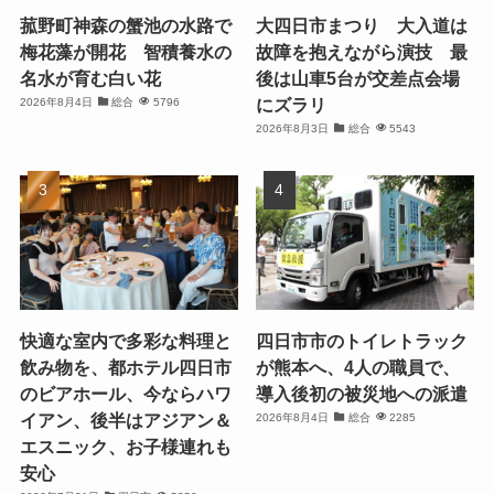
菰野町神森の蟹池の水路で
大四日市まつり 大入道は
梅花藻が開花 智積養水の
故障を抱えながら演技 最
名水が育む白い花
後は山車5台が交差点会場
にズラリ
2026年8月4日
総合
5796
2026年8月3日
総合
5543
快適な室内で多彩な料理と
四日市市のトイレトラック
飲み物を、都ホテル四日市
が熊本へ、4人の職員で、
のビアホール、今ならハワ
導入後初の被災地への派遣
イアン、後半はアジアン＆
2026年8月4日
総合
2285
エスニック、お子様連れも
安心