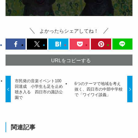
よかったらシェアしてね！
URLをコピーする
市民発の音楽イベント100
6つのテーマで地域を考え
回達成 小学生も足を止め
抜く、四日市の中部中学校
聴き入る 四日市の諏訪公
で「ワイワイ談義」
園で
関連記事