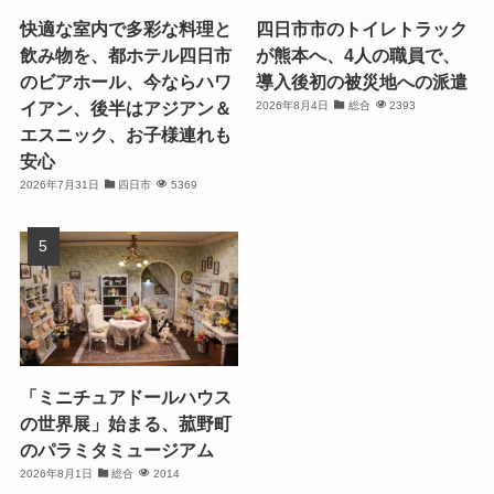
快適な室内で多彩な料理と
四日市市のトイレトラック
飲み物を、都ホテル四日市
が熊本へ、4人の職員で、
のビアホール、今ならハワ
導入後初の被災地への派遣
イアン、後半はアジアン＆
2026年8月4日
総合
2393
エスニック、お子様連れも
安心
2026年7月31日
四日市
5369
「ミニチュアドールハウス
の世界展」始まる、菰野町
のパラミタミュージアム
2026年8月1日
総合
2014