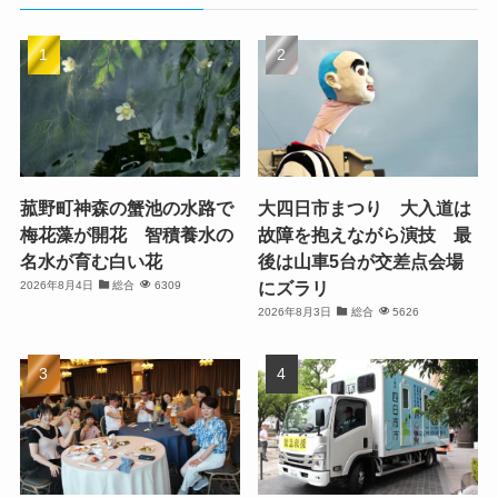
菰野町神森の蟹池の水路で
大四日市まつり 大入道は
梅花藻が開花 智積養水の
故障を抱えながら演技 最
名水が育む白い花
後は山車5台が交差点会場
にズラリ
2026年8月4日
総合
6309
2026年8月3日
総合
5626