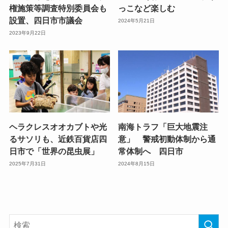
権施策等調査特別委員会も
っこなど楽しむ
設置、四日市市議会
2024年5月21日
2023年9月22日
ヘラクレスオオカブトや光
南海トラフ「巨大地震注
るサソリも、近鉄百貨店四
意」 警戒初動体制から通
日市で「世界の昆虫展」
常体制へ 四日市
2025年7月31日
2024年8月15日