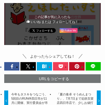
この記事が気に入ったら
いいね または フォローしてね！
Follow Me
よかったらシェアしてね！
URLをコピーする
今年もタスキをつなごう、
「夏の食卓 そうめんまつ
5回目のRUN伴四日市が11
り」、7月7日まで近鉄百貨
月に開催、実行委員会が市
店四日市店で、少しお値打