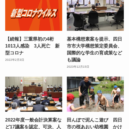
【続報】三重県初の4桁
基本構想素案を提示、四日
1013人感染 3人死亡 新
市市大学構想策定委員会、
型コロナ
国際的な学生の育成策など
も議論
2022年2月3日
2023年12月15日
2022年度一般会計決算案な
田んぼで泥んこ遊び 四日
ど17議案を認定、可決、人
市の桜あおい幼稚園 かけ