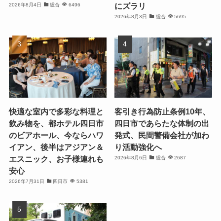
にズラリ
2026年8月4日
総合
6496
2026年8月3日
総合
5695
快適な室内で多彩な料理と
客引き行為防止条例10年、
飲み物を、都ホテル四日市
四日市であらたな体制の出
のビアホール、今ならハワ
発式、民間警備会社が加わ
イアン、後半はアジアン＆
り活動強化へ
エスニック、お子様連れも
2026年8月6日
総合
2687
安心
2026年7月31日
四日市
5381