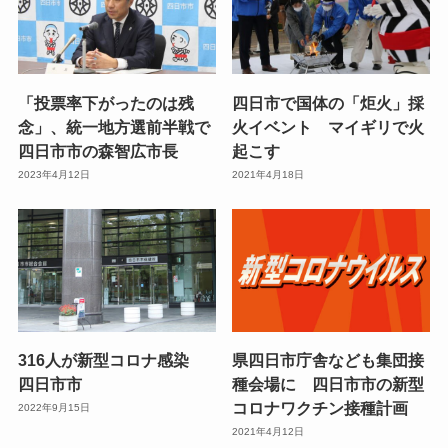
「投票率下がったのは残
四日市で国体の「炬火」採
念」、統一地方選前半戦で
火イベント マイギリで火
四日市市の森智広市長
起こす
2023年4月12日
2021年4月18日
316人が新型コロナ感染
県四日市庁舎なども集団接
四日市市
種会場に 四日市市の新型
コロナワクチン接種計画
2022年9月15日
2021年4月12日