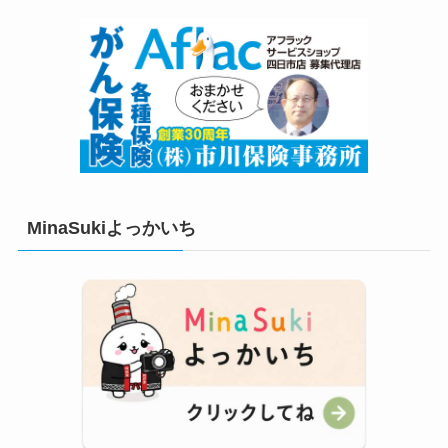
MinaSukiよっかいち