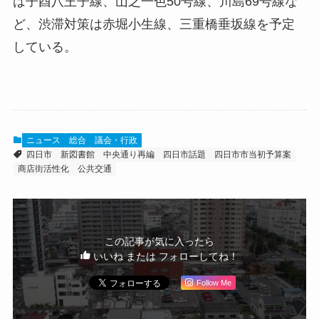
は子酉八王子線、山之一色50号線、川島69号線な
ど、渋滞対策は赤堀小生線、三重橋垂坂線を予定
している。
ニュース
総合
議会・行政
四日市
新図書館
中央通り再編
四日市話題
四日市市当初予算案
商店街活性化
公共交通
この記事が気に入ったら
いいね または フォローしてね！
Follow Me