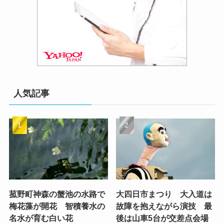
人気記事
菰野町神森の蟹池の水路で
大四日市まつり 大入道は
梅花藻が開花 智積養水の
故障を抱えながら演技 最
名水が育む白い花
後は山車5台が交差点会場