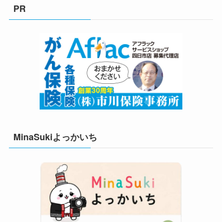
リ
PR
ー
MinaSukiよっかいち