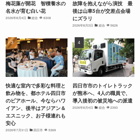
梅花藻が開花 智積養水の
故障を抱えながら演技 最
名水が育む白い花
後は山車5台が交差点会場
にズラリ
2026年8月4日
総合
6308
2026年8月3日
総合
5626
快適な室内で多彩な料理と
四日市市のトイレトラック
飲み物を、都ホテル四日市
が熊本へ、4人の職員で、
のビアホール、今ならハワ
導入後初の被災地への派遣
イアン、後半はアジアン＆
2026年8月4日
総合
2393
エスニック、お子様連れも
安心
2026年7月31日
四日市
5369