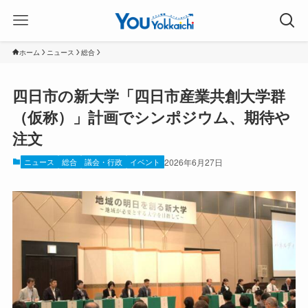
ホーム
ニュース
総合
四日市の新大学「四日市産業共創大学群
（仮称）」計画でシンポジウム、期待や
注文
ニュース
総合
議会・行政
イベント
2026年6月27日