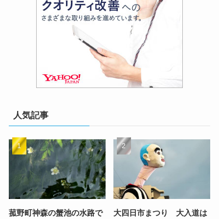
人気記事
菰野町神森の蟹池の水路で
大四日市まつり 大入道は