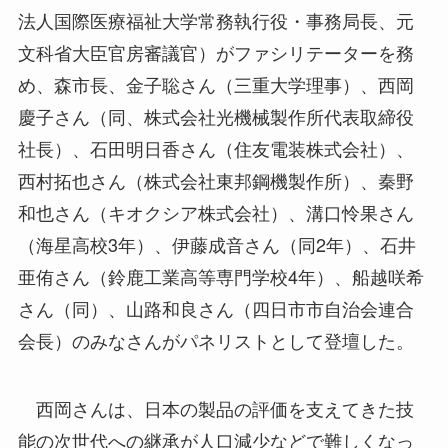
法人国際医療福祉大学常務執行役・事務局長、元
文科省大臣官房審議官）がファシリテーターを務
め、森市長、金子聡さん（三重大学理事）、西岡
慶子さん（同、株式会社光機械製作所代表取締役
社長）、石田明日香さん（住友電装株式会社）、
西村拓也さん（株式会社東邦鋼機製作所）、秦野
和也さん（キオクシア株式会社）、溝口怜果さん
（海星高校3年）、伊藤成音さん（同2年）、石井
亜侑さん（鈴鹿工業高等専門学校4年）、船越咲希
さん（同）、山路和良さん（四日市市自治会連合
会長）のみなさんがパネリストとして登壇した。
西岡さんは、日本の製品の評価を支えてきた技
能の次世代への継承が人口減少などで難しくなっ