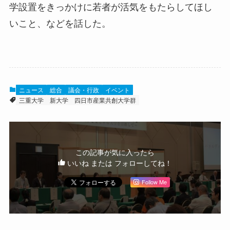
学設置をきっかけに若者が活気をもたらしてほし
いこと、などを話した。
ニュース
総合
議会・行政
イベント
三重大学
新大学
四日市産業共創大学群
この記事が気に入ったら
いいね または フォローしてね！
Follow Me