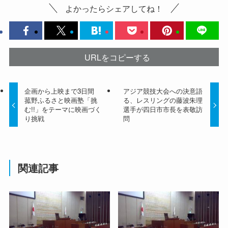
よかったらシェアしてね！
URLをコピーする
企画から上映まで3日間
アジア競技大会への決意語
菰野ふるさと映画塾「挑
る、レスリングの藤波朱理
む!!」をテーマに映画づく
選手が四日市市長を表敬訪
り挑戦
問
関連記事