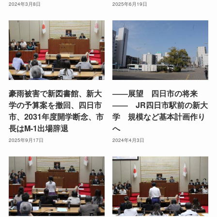
2024年3月8日
2025年6月19日
豪雨被害で新図書館、新大
――展望 四日市の将来
学の予算案を撤回、四日市
―― JR四日市駅前の新大
市、2031年度開学断念、市
学 規模など基本計画作り
長はM-1出場辞退
へ
2025年9月17日
2024年4月3日