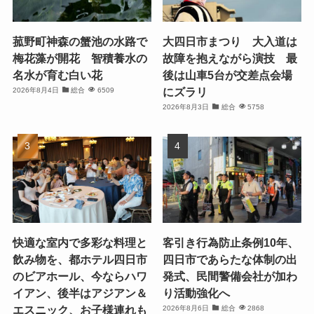
菰野町神森の蟹池の水路で
大四日市まつり 大入道は
梅花藻が開花 智積養水の
故障を抱えながら演技 最
名水が育む白い花
後は山車5台が交差点会場
にズラリ
2026年8月4日
総合
6509
2026年8月3日
総合
5758
快適な室内で多彩な料理と
客引き行為防止条例10年、
飲み物を、都ホテル四日市
四日市であらたな体制の出
のビアホール、今ならハワ
発式、民間警備会社が加わ
イアン、後半はアジアン＆
り活動強化へ
エスニック、お子様連れも
2026年8月6日
総合
2868