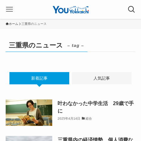
ホーム
三重県のニュース
三重県のニュース
– tag –
新着記事
人気記事
叶わなかった中学生活 29歳で手
に
2025年4月14日
総合
三重県内の経済情勢 個人消費な