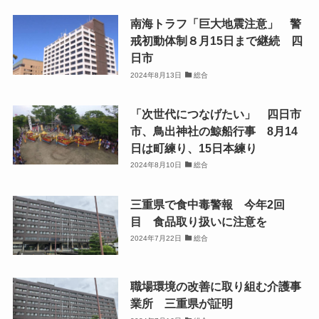
南海トラフ「巨大地震注意」 警
戒初動体制８月15日まで継続 四
日市
2024年8月13日
総合
「次世代につなげたい」 四日市
市、鳥出神社の鯨船行事 8月14
日は町練り、15日本練り
2024年8月10日
総合
三重県で食中毒警報 今年2回
目 食品取り扱いに注意を
2024年7月22日
総合
職場環境の改善に取り組む介護事
業所 三重県が証明