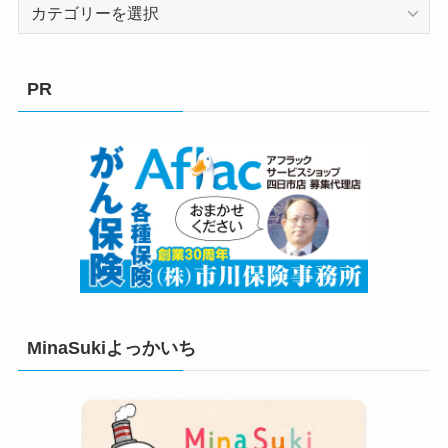
カ
テ
ゴ
リ
PR
ー
MinaSukiよっかいち