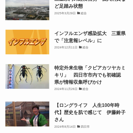
ど足踏み状態
2025年3月29日
総合
インフルエンザ感染拡大 三重県
で「注意報レベル」に
2024年12月11日
総合
特定外来生物「クビアカツヤカミ
キリ」 四日市市内でも初確認
県が情報収集呼びかけ
2024年11月26日
総合
【ロングライフ 人生100年時
代】歴史を肌で感じて 伊藤鈴子
さん
2024年8月14日
四日市