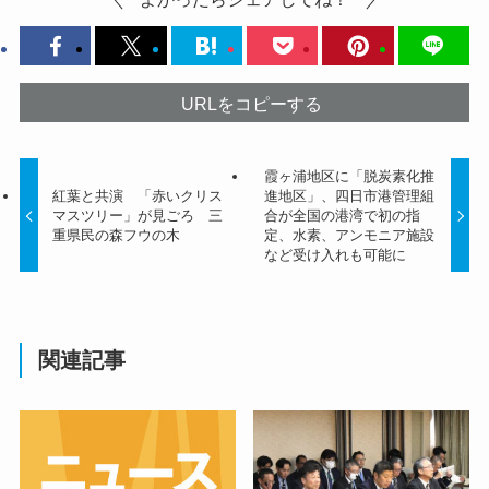
URLをコピーする
霞ヶ浦地区に「脱炭素化推
紅葉と共演 「赤いクリス
進地区」、四日市港管理組
マスツリー」が見ごろ 三
合が全国の港湾で初の指
重県民の森フウの木
定、水素、アンモニア施設
など受け入れも可能に
関連記事