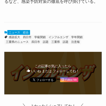
るなど、感染予防対策の徹底を呼び掛けている。
ニュース
総合
感染拡大
四日市
学級閉鎖
インフルエンザ
学年閉鎖
三重県のニュース
四日市 話題
三重県 話題
注意報
この記事が気に入ったら
いいね または フォローしてね！
Follow Me
よかったらシェアしてね！