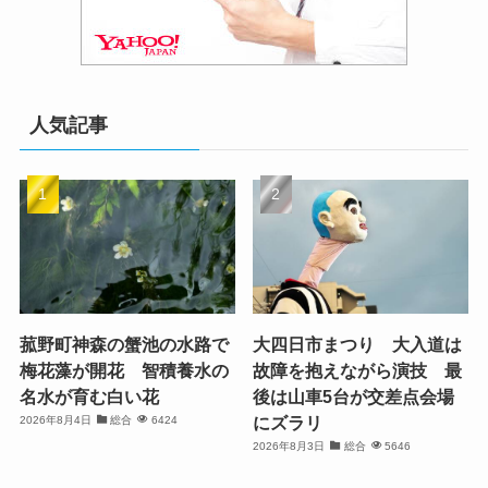
人気記事
菰野町神森の蟹池の水路で
大四日市まつり 大入道は
梅花藻が開花 智積養水の
故障を抱えながら演技 最
名水が育む白い花
後は山車5台が交差点会場
にズラリ
2026年8月4日
総合
6424
2026年8月3日
総合
5646