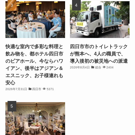
快適な室内で多彩な料理と
四日市市のトイレトラック
飲み物を、都ホテル四日市
が熊本へ、4人の職員で、
のビアホール、今ならハワ
導入後初の被災地への派遣
イアン、後半はアジアン＆
2026年8月4日
総合
2404
エスニック、お子様連れも
安心
2026年7月31日
四日市
5371