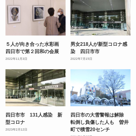
５人が向き合った水彩画
男女218人が新型コロナ感
四日市で第２回和の会展
染 四日市市
2022年11月3日
2022年7月15日
四日市市 131人感染 新
四日市の大雪警報は解除
型コロナ
転倒し負傷した人も 曽井
町で積雪20センチ
2023年2月12日