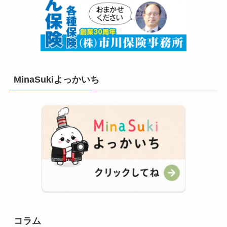
MinaSukiよっかいち
コラム