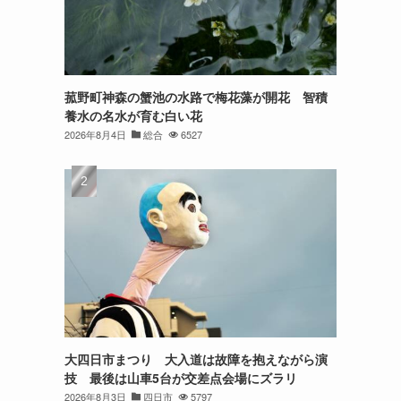
菰野町神森の蟹池の水路で梅花藻が開花 智積
養水の名水が育む白い花
2026年8月4日
総合
6527
大四日市まつり 大入道は故障を抱えながら演
技 最後は山車5台が交差点会場にズラリ
2026年8月3日
四日市
5797