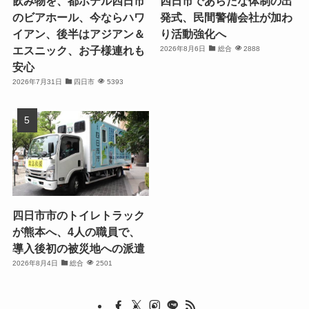
飲み物を、都ホテル四日市
四日市であらたな体制の出
のビアホール、今ならハワ
発式、民間警備会社が加わ
イアン、後半はアジアン＆
り活動強化へ
エスニック、お子様連れも
2026年8月6日
総合
2888
安心
2026年7月31日
四日市
5393
四日市市のトイレトラック
が熊本へ、4人の職員で、
導入後初の被災地への派遣
2026年8月4日
総合
2501