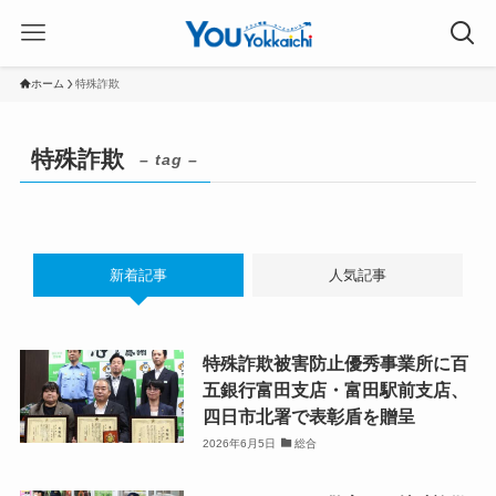
ホーム
特殊詐欺
特殊詐欺
– tag –
新着記事
人気記事
特殊詐欺被害防止優秀事業所に百
五銀行富田支店・富田駅前支店、
四日市北署で表彰盾を贈呈
2026年6月5日
総合