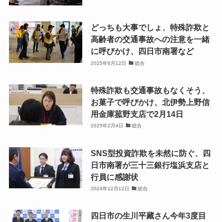
どっちも大事でしょ、特殊詐欺と
高齢者の交通事故への注意を一緒
に呼びかけ、四日市南署など
2025年6月12日
総合
特殊詐欺も交通事故もなくそう、
お菓子で呼びかけ、北伊勢上野信
用金庫菰野支店で2月14日
2025年2月4日
総合
SNS型投資詐欺を未然に防ぐ、四
日市南署が三十三銀行塩浜支店と
行員に感謝状
2024年12月12日
総合
四日市の生川平藏さん今年3度目