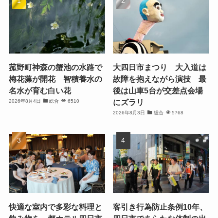
菰野町神森の蟹池の水路で
大四日市まつり 大入道は
梅花藻が開花 智積養水の
故障を抱えながら演技 最
名水が育む白い花
後は山車5台が交差点会場
にズラリ
2026年8月4日
総合
6510
2026年8月3日
総合
5768
快適な室内で多彩な料理と
客引き行為防止条例10年、