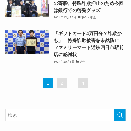
の寄贈、特殊詐欺抑止のため今回
は銀行での啓発グッズ
2024年12月12日
事件・事故
「ギフトカード4万円分？詐欺か
も」 特殊詐欺被害を未然防止
ファミリーマート近鉄四日市駅前
店に感謝状
2024年10月8日
総合
1
2
...
4