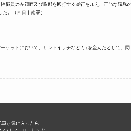
男性職員の左顔面及び胸部を殴打する暴行を加え、正当な職務
した。（四日市南署）
マーケットにおいて、サンドイッチなど2点を盗んだとして、同
記事が気に入ったら
または フォローしてね！