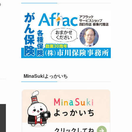
の
MinaSukiよっかいち