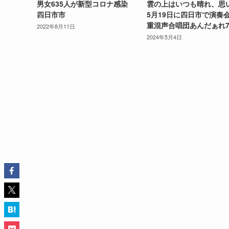
男女635人が新型コロナ感染
雲の上はいつも晴れ、思
四日市市
5月19日に四日市で演奏
重混声合唱団あんだぁれ7
2022年8月11日
2024年5月4日