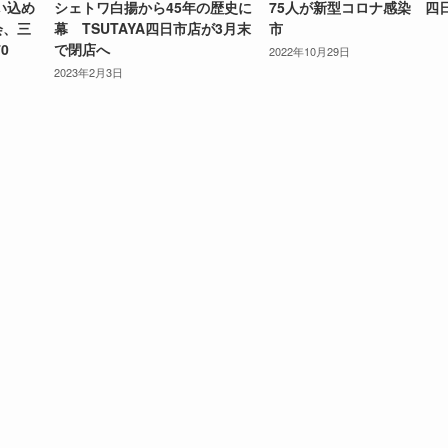
い込め
シェトワ白揚から45年の歴史に
75人が新型コロナ感染 四
会、三
幕 TSUTAYA四日市店が3月末
市
0
で閉店へ
2022年10月29日
2023年2月3日