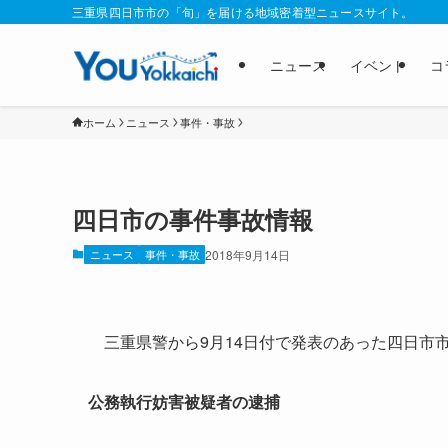
三重県四日市市の「旬」を届ける地域密着型ニュースサイト。
ニュース
イベント
コ
ホーム
ニュース
事件・事故
四日市の事件事故情報
ニュース
事件・事故
2018年9月14日
三重県警から9月14日付で発表のあった四日市市
公務執行妨害被疑者の逮捕