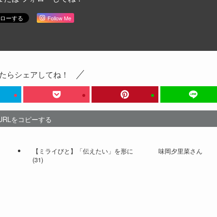
Follow Me
たらシェアしてね！
URLをコピーする
【ミライびと】「伝えたい」を形に 味岡夕里菜さん
(31)