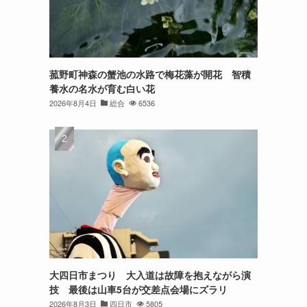
菰野町神森の蟹池の水路で梅花藻が開花 智積
養水の名水が育む白い花
2026年8月4日
総合
6536
大四日市まつり 大入道は故障を抱えながら演
技 最後は山車5台が交差点会場にズラリ
2026年8月3日
四日市
5805