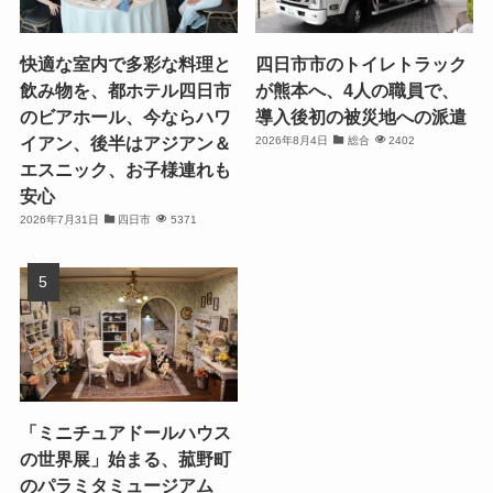
快適な室内で多彩な料理と
四日市市のトイレトラック
飲み物を、都ホテル四日市
が熊本へ、4人の職員で、
のビアホール、今ならハワ
導入後初の被災地への派遣
イアン、後半はアジアン＆
2026年8月4日
総合
2402
エスニック、お子様連れも
安心
2026年7月31日
四日市
5371
「ミニチュアドールハウス
の世界展」始まる、菰野町
のパラミタミュージアム