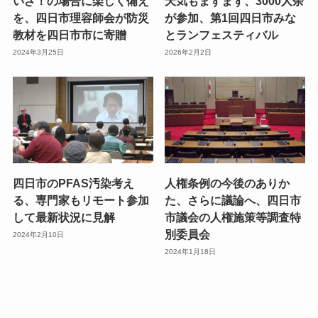
いざ！の場合に楽しく備え
天気もまずまず、3000人余
を、四日市理容師会が防災
が参加、第1回四日市みな
教材を四日市市に寄贈
とランフェスティバル
2024年3月25日
2026年2月2日
四日市のPFAS汚染考え
人権条例の今後のありか
る、専門家もリモート参加
た、さらに議論へ、四日市
して最新状況に見解
市議会の人権施策等調査特
別委員会
2024年2月10日
2024年1月18日