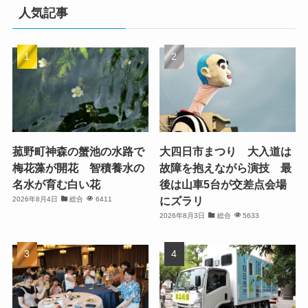
人気記事
菰野町神森の蟹池の水路で
大四日市まつり 大入道は
梅花藻が開花 智積養水の
故障を抱えながら演技 最
名水が育む白い花
後は山車5台が交差点会場
にズラリ
2026年8月4日
総合
6411
2026年8月3日
総合
5633