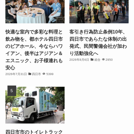
快適な室内で多彩な料理と
客引き行為防止条例10年、
飲み物を、都ホテル四日市
四日市であらたな体制の出
のビアホール、今ならハワ
発式、民間警備会社が加わ
イアン、後半はアジアン＆
り活動強化へ
エスニック、お子様連れも
2026年8月6日
総合
2950
安心
2026年7月31日
四日市
5399
四日市市のトイレトラック