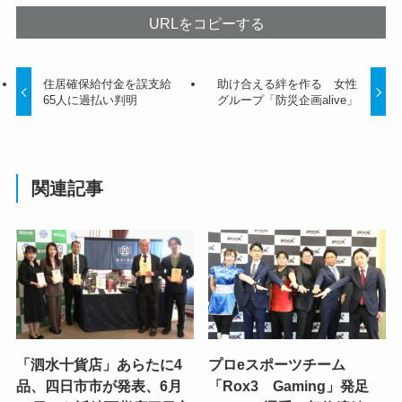
URLをコピーする
住居確保給付金を誤支給
助け合える絆を作る 女性
65人に過払い判明
グループ「防災企画alive」
関連記事
「泗水十貨店」あらたに4
プロeスポーツチーム
品、四日市市が発表、6月
「Rox3 Gaming」発足