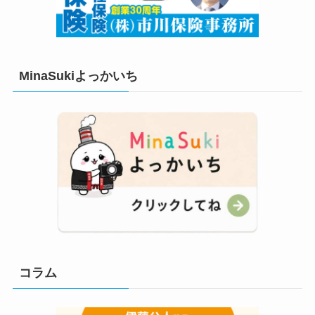
MinaSukiよっかいち
コラム