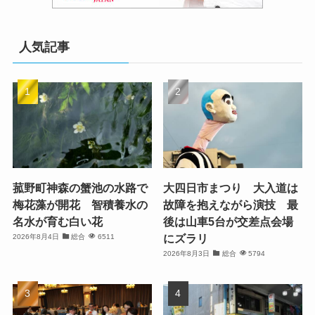
人気記事
菰野町神森の蟹池の水路で
大四日市まつり 大入道は
梅花藻が開花 智積養水の
故障を抱えながら演技 最
名水が育む白い花
後は山車5台が交差点会場
にズラリ
2026年8月4日
総合
6511
2026年8月3日
総合
5794