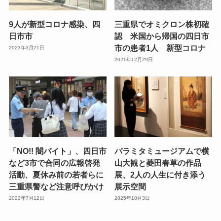
9人が新型コロナ感染、四
三重県でオミクロン株初確
日市市
認 米国から帰国の四日市
市の患者1人 新型コロナ
2023年3月21日
2021年12月29日
「NO!! 闇バイト」、四日市
パラミタミュージアムで横
など3市で合同の広報啓発
山大観と菱田春草の作品
活動、夏休み前の若者らに
展、2人の人生に付き添う
三重県警など注意呼びかけ
展示空間
2023年7月12日
2025年10月3日