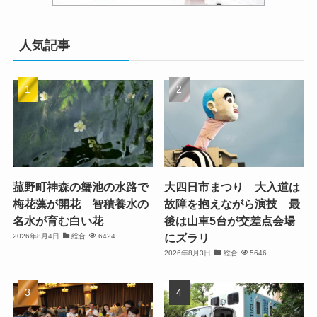
人気記事
菰野町神森の蟹池の水路で
大四日市まつり 大入道は
梅花藻が開花 智積養水の
故障を抱えながら演技 最
名水が育む白い花
後は山車5台が交差点会場
にズラリ
2026年8月4日
総合
6424
2026年8月3日
総合
5646