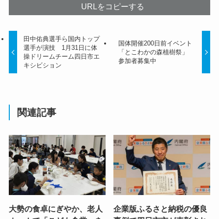
URLをコピーする
田中佑典選手ら国内トップ
国体開催200日前イベント
選手が演技 1月31日に体
「とこわかの森植樹祭」
操ドリームチーム四日市エ
参加者募集中
キシビション
関連記事
大勢の食卓にぎやか、老人
企業版ふるさと納税の優良