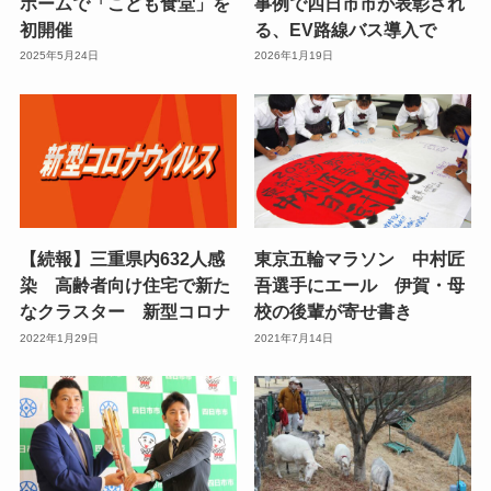
ホームで「こども食堂」を
事例で四日市市が表彰され
初開催
る、EV路線バス導入で
2025年5月24日
2026年1月19日
【続報】三重県内632人感
東京五輪マラソン 中村匠
染 高齢者向け住宅で新た
吾選手にエール 伊賀・母
なクラスター 新型コロナ
校の後輩が寄せ書き
2022年1月29日
2021年7月14日