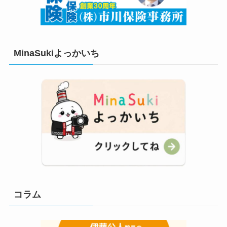
MinaSukiよっかいち
コラム