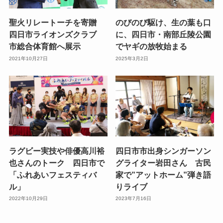
聖火リレートーチを寄贈
のびのび駆け、生の葉も口
四日市ライオンズクラブ
に、四日市・南部丘陵公園
市総合体育館へ展示
でヤギの放牧始まる
2021年10月27日
2025年3月2日
ラグビー実技や俳優高川裕
四日市市出身シンガーソン
也さんのトーク 四日市で
グライター岩田さん 古民
「ふれあいフェスティバ
家で”アットホーム”弾き語
ル」
りライブ
2022年10月29日
2023年7月16日