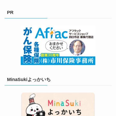
ゴ
リ
PR
ー
MinaSukiよっかいち