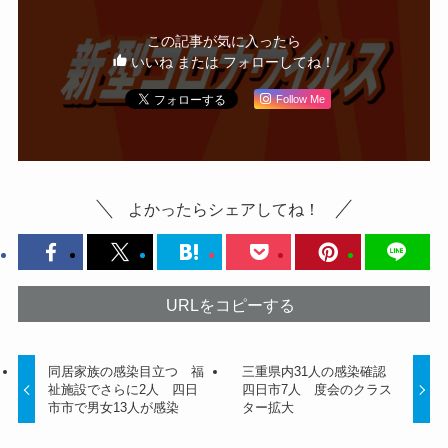
この記事が気に入ったら
いいね または フォローしてね！
Follow Me
よかったらシェアしてね！
URLをコピーする
同居家族の感染目立つ 福
三重県内31人の感染確認
祉施設でさらに2人 四日
四日市7人 度会のクラス
市市で男女13人が感染
ター拡大