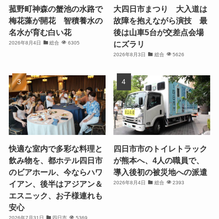
菰野町神森の蟹池の水路で
大四日市まつり 大入道は
梅花藻が開花 智積養水の
故障を抱えながら演技 最
名水が育む白い花
後は山車5台が交差点会場
にズラリ
2026年8月4日
総合
6305
2026年8月3日
総合
5626
快適な室内で多彩な料理と
四日市市のトイレトラック
飲み物を、都ホテル四日市
が熊本へ、4人の職員で、
のビアホール、今ならハワ
導入後初の被災地への派遣
イアン、後半はアジアン＆
2026年8月4日
総合
2393
エスニック、お子様連れも
安心
2026年7月31日
四日市
5369