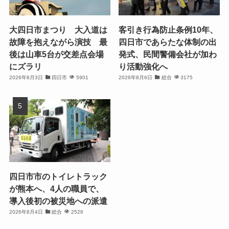
大四日市まつり 大入道は
客引き行為防止条例10年、
故障を抱えながら演技 最
四日市であらたな体制の出
後は山車5台が交差点会場
発式、民間警備会社が加わ
にズラリ
り活動強化へ
2026年8月3日
四日市
5901
2026年8月6日
総合
3175
四日市市のトイレトラック
が熊本へ、4人の職員で、
導入後初の被災地への派遣
2026年8月4日
総合
2526