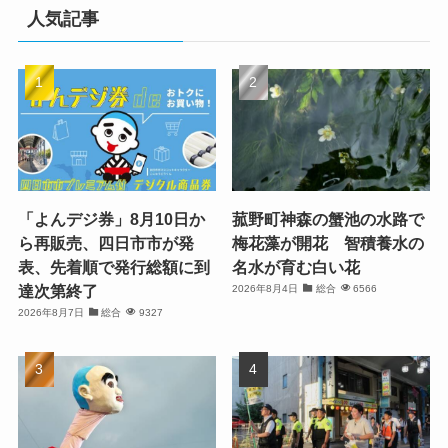
人気記事
「よんデジ券」8月10日か
菰野町神森の蟹池の水路で
ら再販売、四日市市が発
梅花藻が開花 智積養水の
表、先着順で発行総額に到
名水が育む白い花
達次第終了
2026年8月4日
総合
6566
2026年8月7日
総合
9327