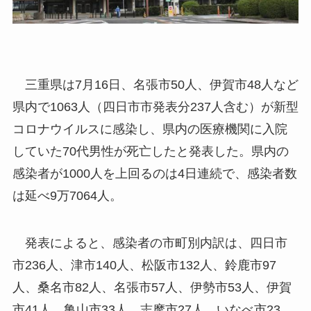
三重県は7月16日、名張市50人、伊賀市48人など
県内で1063人（四日市市発表分237人含む）が新型
コロナウイルスに感染し、県内の医療機関に入院
していた70代男性が死亡したと発表した。県内の
感染者が1000人を上回るのは4日連続で、感染者数
は延べ9万7064人。
発表によると、感染者の市町別内訳は、四日市
市236人、津市140人、松阪市132人、鈴鹿市97
人、桑名市82人、名張市57人、伊勢市53人、伊賀
市41人、亀山市33人、志摩市27人、いなべ市23