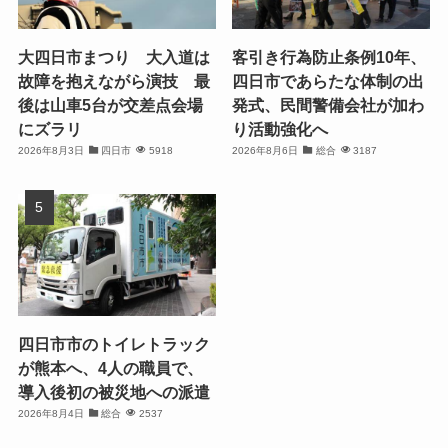
大四日市まつり 大入道は
客引き行為防止条例10年、
故障を抱えながら演技 最
四日市であらたな体制の出
後は山車5台が交差点会場
発式、民間警備会社が加わ
にズラリ
り活動強化へ
2026年8月3日
四日市
5918
2026年8月6日
総合
3187
四日市市のトイレトラック
が熊本へ、4人の職員で、
導入後初の被災地への派遣
2026年8月4日
総合
2537