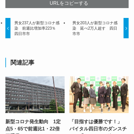
URLをコピーする
男女237人が新型コロナ感
男女203人が新型コロナ感
染 前週比増加率223％
染 延べ2万人超す 四日
四日市市
市市
関連記事
新型コロナ発生動向 1定
「目指すは優勝です！」
点5・65で前週比1・22倍
バイタル四日市のダンスチ