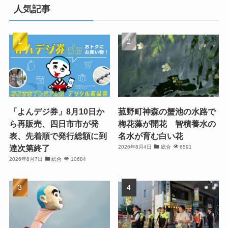
人気記事
「よんデジ券」8月10日か
菰野町神森の蟹池の水路で
ら再販売、四日市市が発
梅花藻が開花 智積養水の
表、先着順で発行総額に到
名水が育む白い花
達次第終了
2026年8月4日
総合
6591
2026年8月7日
総合
10684