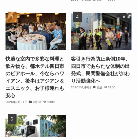
快適な室内で多彩な料理と
客引き行為防止条例10年、
飲み物を、都ホテル四日市
四日市であらたな体制の出
のビアホール、今ならハワ
発式、民間警備会社が加わ
イアン、後半はアジアン＆
り活動強化へ
エスニック、お子様連れも
2026年8月6日
総合
2950
安心
2026年7月31日
四日市
5399