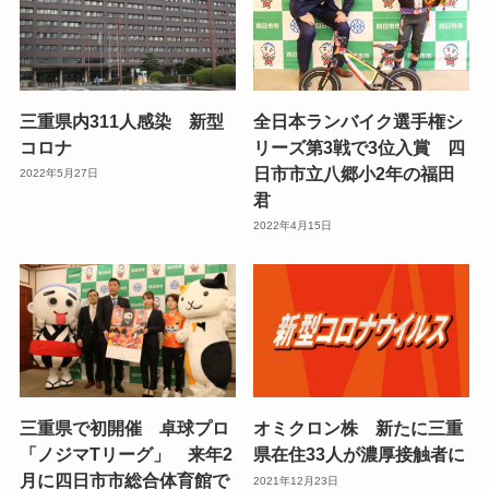
三重県内311人感染 新型
全日本ランバイク選手権シ
コロナ
リーズ第3戦で3位入賞 四
日市市立八郷小2年の福田
2022年5月27日
君
2022年4月15日
三重県で初開催 卓球プロ
オミクロン株 新たに三重
「ノジマTリーグ」 来年2
県在住33人が濃厚接触者に
月に四日市市総合体育館で
2021年12月23日