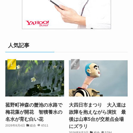
人気記事
菰野町神森の蟹池の水路で
大四日市まつり 大入道は
梅花藻が開花 智積養水の
故障を抱えながら演技 最
名水が育む白い花
後は山車5台が交差点会場
にズラリ
2026年8月4日
総合
6511
2026年8月3日
総合
5794