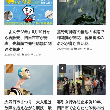
「よんデジ券」8月10日か
菰野町神森の蟹池の水路で
ら再販売、四日市市が発
梅花藻が開花 智積養水の
表、先着順で発行総額に到
名水が育む白い花
達次第終了
2026年8月4日
総合
6593
2026年8月7日
総合
10784
大四日市まつり 大入道は
客引き行為防止条例10年、
故障を抱えながら演技 最
四日市であらたな体制の出