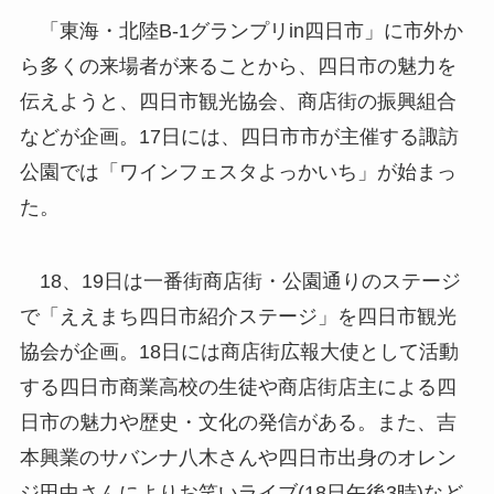
「東海・北陸B-1グランプリin四日市」に市外か
ら多くの来場者が来ることから、四日市の魅力を
伝えようと、四日市観光協会、商店街の振興組合
などが企画。17日には、四日市市が主催する諏訪
公園では「ワインフェスタよっかいち」が始まっ
た。
18、19日は一番街商店街・公園通りのステージ
で「ええまち四日市紹介ステージ」を四日市観光
協会が企画。18日には商店街広報大使として活動
する四日市商業高校の生徒や商店街店主による四
日市の魅力や歴史・文化の発信がある。また、吉
本興業のサバンナ八木さんや四日市出身のオレン
ジ田中さんによりお笑いライブ(18日午後3時)など