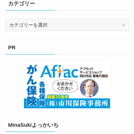
カテゴリー
カ
テ
ゴ
リ
PR
ー
MinaSukiよっかいち