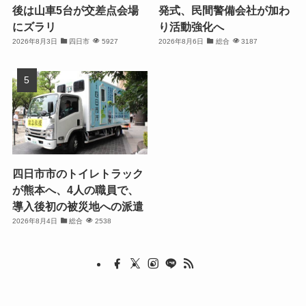
後は山車5台が交差点会場
発式、民間警備会社が加わ
にズラリ
り活動強化へ
2026年8月3日
四日市
5927
2026年8月6日
総合
3187
四日市市のトイレトラック
が熊本へ、4人の職員で、
導入後初の被災地への派遣
2026年8月4日
総合
2538