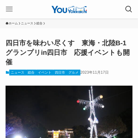
ホーム
ニュース
総合
四日市を味わい尽くす 東海・北陸B-1
グランプリin四日市 応援イベントも開
催
2023年11月17日
ニュース
総合
イベント
四日市
グルメ