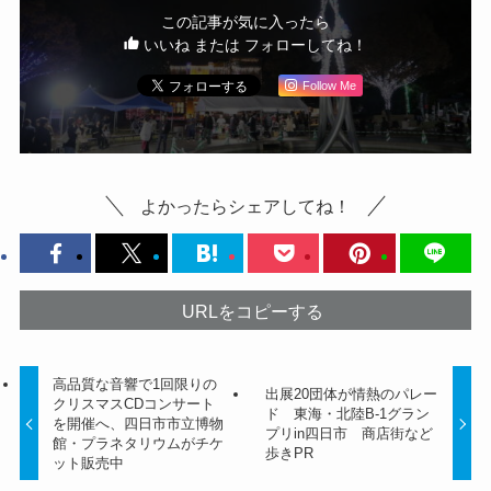
この記事が気に入ったら
いいね または フォローしてね！
Follow Me
よかったらシェアしてね！
URLをコピーする
高品質な音響で1回限りの
出展20団体が情熱のパレー
クリスマスCDコンサート
ド 東海・北陸B-1グラン
を開催へ、四日市市立博物
プリin四日市 商店街など
館・プラネタリウムがチケ
歩きPR
ット販売中