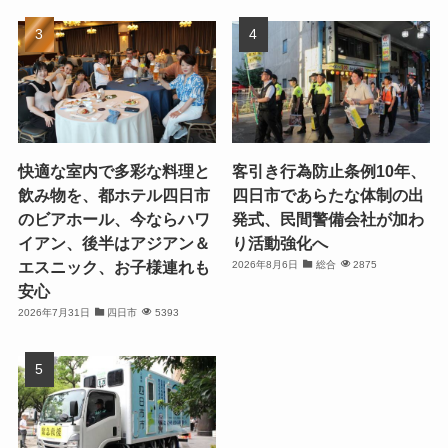
快適な室内で多彩な料理と
客引き行為防止条例10年、
飲み物を、都ホテル四日市
四日市であらたな体制の出
のビアホール、今ならハワ
発式、民間警備会社が加わ
イアン、後半はアジアン＆
り活動強化へ
エスニック、お子様連れも
2026年8月6日
総合
2875
安心
2026年7月31日
四日市
5393