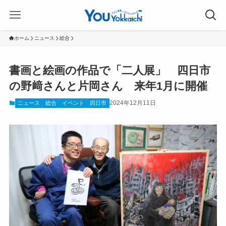
ホーム
ニュース
総合
書画と絵画の作品で「二人展」 四日市
の野﨑さんと片岡さん 来年1月に開催
2024年12月11日
ニュース
総合
イベント
四日市