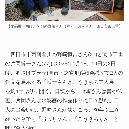
【作品展へ向け、笑顔の野﨑さん（左）と片岡さん＝四日市市三重】
四日市市西阿倉川の野﨑恒吉さん(37)と同市三重
の片岡博一さん(77)は2025年1月18、19日の2日
間、あさけプラザ(同市下之宮町)第5会議室で2人の
作品を展示する「博一さんとこうきちの二人展」
を約4年ぶりに開く。日頃から、野崎さんは書や仏
画、片岡さんは水彩画の作品作りに日々励む。二
人の出会いは、野﨑さんが幼いころ、30年以上が
経った今でも「おっちゃん」「こうきちくん」と
呼び合う仲だ。