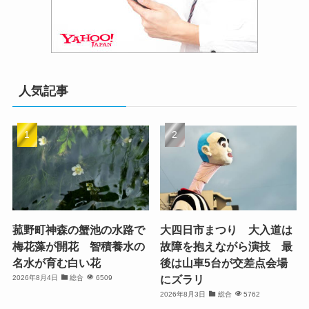
人気記事
菰野町神森の蟹池の水路で
大四日市まつり 大入道は
梅花藻が開花 智積養水の
故障を抱えながら演技 最
名水が育む白い花
後は山車5台が交差点会場
にズラリ
2026年8月4日
総合
6509
2026年8月3日
総合
5762