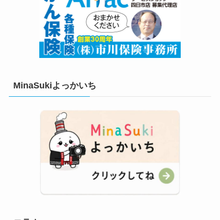
MinaSukiよっかいち