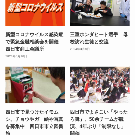
新型コロナウイルス感染症
三重ホンダヒート選手 母
で緊急金融相談会を開催
校訪れ生徒と交流
四日市商工会議所
2024年3月8日
2020年3月10日
四日市で見つけたイモム
四日市でよさこい「やった
シ、チョウやガ 絵や写真
ろ舞」、50余チームが競
を募集中 四日市市立図書
演、4年ぶり「制限なし」
館
開催