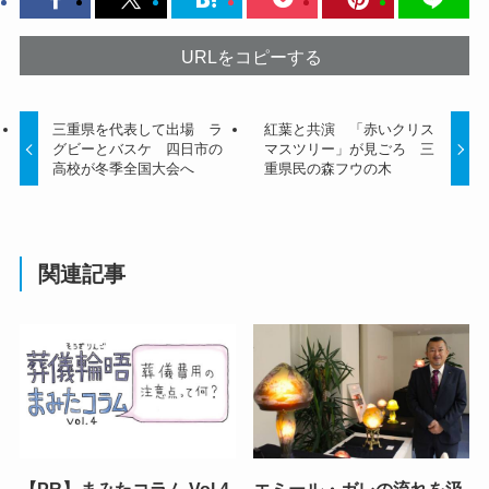
URLをコピーする
三重県を代表して出場 ラ
紅葉と共演 「赤いクリス
グビーとバスケ 四日市の
マスツリー」が見ごろ 三
高校が冬季全国大会へ
重県民の森フウの木
関連記事
【PR】まみたコラム Vol.4
エミール・ガレの流れを汲