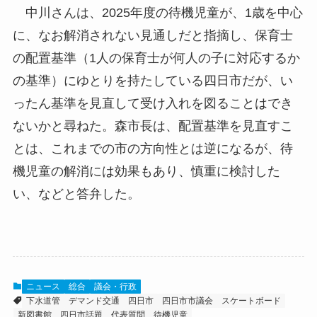
中川さんは、2025年度の待機児童が、1歳を中心
に、なお解消されない見通しだと指摘し、保育士
の配置基準（1人の保育士が何人の子に対応するか
の基準）にゆとりを持たしている四日市だが、い
ったん基準を見直して受け入れを図ることはでき
ないかと尋ねた。森市長は、配置基準を見直すこ
とは、これまでの市の方向性とは逆になるが、待
機児童の解消には効果もあり、慎重に検討した
い、などと答弁した。
ニュース
総合
議会・行政
下水道管
デマンド交通
四日市
四日市市議会
スケートボード
新図書館
四日市話題
代表質問
待機児童