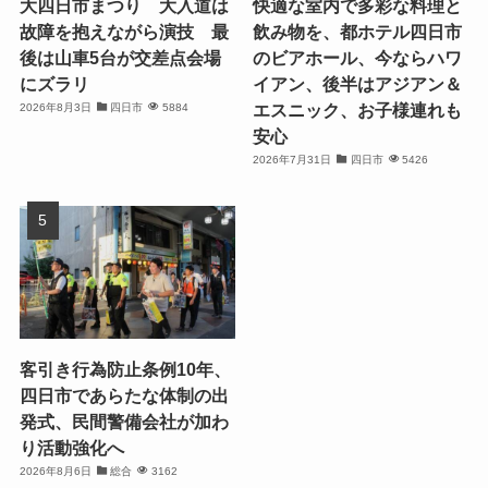
大四日市まつり 大入道は
快適な室内で多彩な料理と
故障を抱えながら演技 最
飲み物を、都ホテル四日市
後は山車5台が交差点会場
のビアホール、今ならハワ
にズラリ
イアン、後半はアジアン＆
エスニック、お子様連れも
2026年8月3日
四日市
5884
安心
2026年7月31日
四日市
5426
客引き行為防止条例10年、
四日市であらたな体制の出
発式、民間警備会社が加わ
り活動強化へ
2026年8月6日
総合
3162