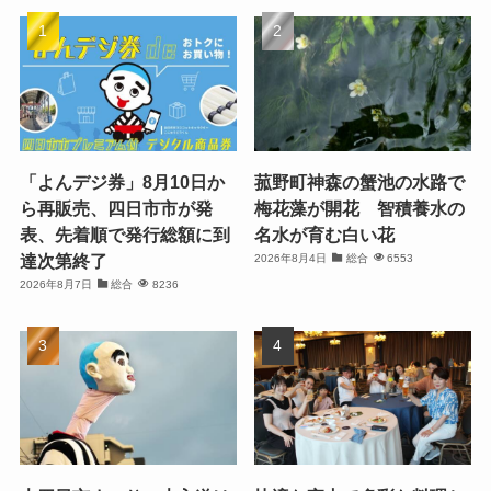
「よんデジ券」8月10日か
菰野町神森の蟹池の水路で
ら再販売、四日市市が発
梅花藻が開花 智積養水の
表、先着順で発行総額に到
名水が育む白い花
達次第終了
2026年8月4日
総合
6553
2026年8月7日
総合
8236