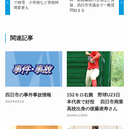
で積雪 小学校など登校時
疑、四日市市議会で一般質
間変更も
問始まる
関連記事
四日市の事件事故情報
152キロ右腕 野球U23日
本代表で好投 四日市商業
2021年4月1日
高校出身の後藤凌寿さん
2024年11月9日