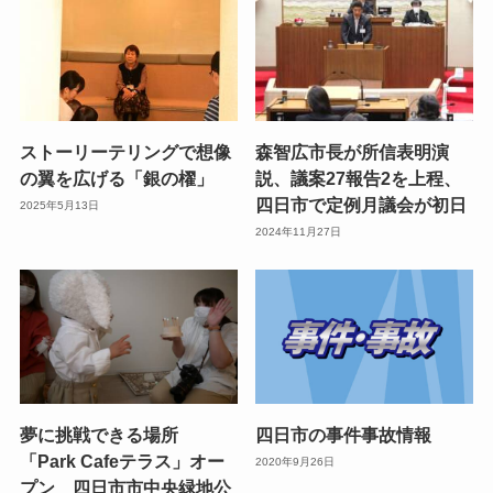
ストーリーテリングで想像
森智広市長が所信表明演
の翼を広げる「銀の櫂」
説、議案27報告2を上程、
四日市で定例月議会が初日
2025年5月13日
2024年11月27日
夢に挑戦できる場所
四日市の事件事故情報
「Park Cafeテラス」オー
2020年9月26日
プン 四日市市中央緑地公