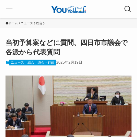
ホーム
ニュース
総合
当初予算案などに質問、四日市市議会で
各派から代表質問
2025年2月19日
ニュース
総合
議会・行政