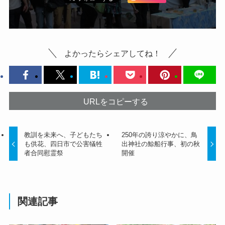
よかったらシェアしてね！
URLをコピーする
教訓を未来へ、子どもたち
250年の誇り涼やかに、鳥
も供花、四日市で公害犠牲
出神社の鯨船行事、初の秋
者合同慰霊祭
開催
関連記事