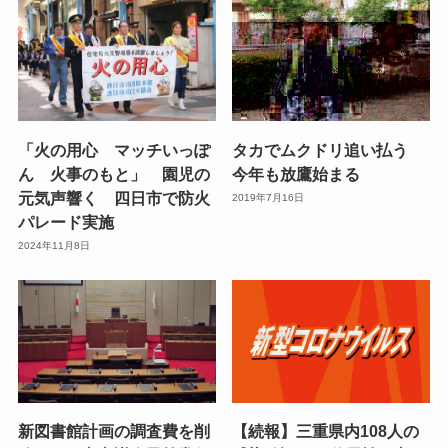
「火の用心 マッチいっぽ
タカでムクドリ追い払う
ん 火事のもと」 園児の
今年も放鷹始まる
元気声響く 四日市で防火
2019年7月16日
パレード実施
2024年11月8日
新図書館計画の調査費を削
【続報】三重県内108人の