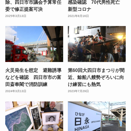
除、四日市市議会予算常任
感染確認 70代男性死亡
委で修正提案可決
新型コロナ
2025年3月13日
2021年8月16日
火災発生を想定 避難誘導
第60回大四日市まつりが間
などを確認 四日市市の富
近、鯨船八艘勢ぞろいに向
田斎奉閣で消防訓練
け練習にも熱気
2024年3月13日
2023年7月29日