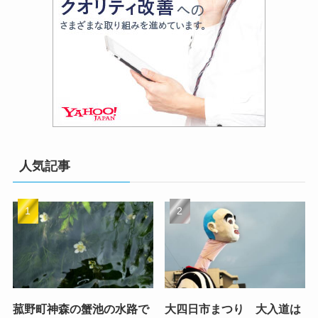
人気記事
菰野町神森の蟹池の水路で
大四日市まつり 大入道は