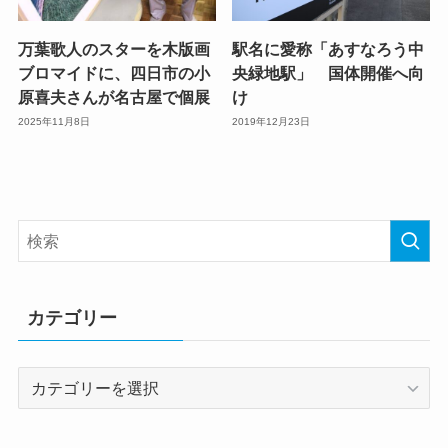
万葉歌人のスターを木版画
駅名に愛称「あすなろう中
ブロマイドに、四日市の小
央緑地駅」 国体開催へ向
原喜夫さんが名古屋で個展
け
2025年11月8日
2019年12月23日
カテゴリー
カ
テ
ゴ