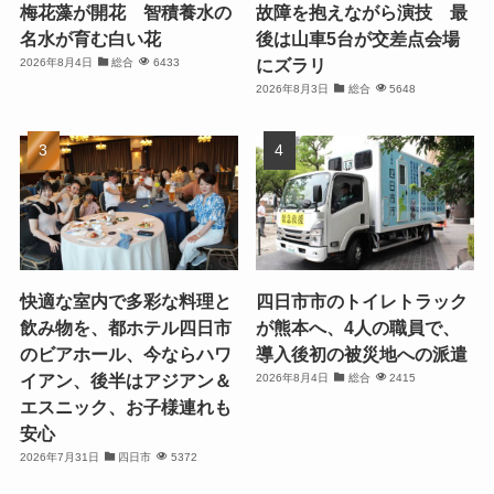
梅花藻が開花 智積養水の
故障を抱えながら演技 最
名水が育む白い花
後は山車5台が交差点会場
にズラリ
2026年8月4日
総合
6433
2026年8月3日
総合
5648
快適な室内で多彩な料理と
四日市市のトイレトラック
飲み物を、都ホテル四日市
が熊本へ、4人の職員で、
のビアホール、今ならハワ
導入後初の被災地への派遣
イアン、後半はアジアン＆
2026年8月4日
総合
2415
エスニック、お子様連れも
安心
2026年7月31日
四日市
5372