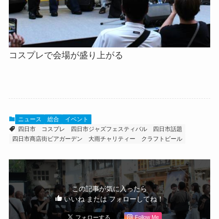
コスプレで会場が盛り上がる
ニュース
総合
イベント
四日市
コスプレ
四日市ジャズフェスティバル
四日市話題
四日市商店街ビアガーデン
大雨チャリティー
クラフトビール
この記事が気に入ったら
いいね または フォローしてね！
Follow Me