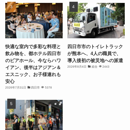
快適な室内で多彩な料理と
四日市市のトイレトラック
飲み物を、都ホテル四日市
が熊本へ、4人の職員で、
のビアホール、今ならハワ
導入後初の被災地への派遣
イアン、後半はアジアン＆
2026年8月4日
総合
2443
エスニック、お子様連れも
安心
2026年7月31日
四日市
5378