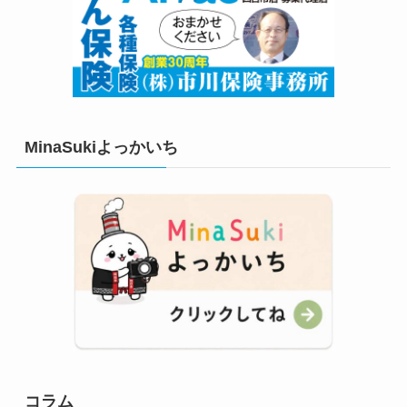
MinaSukiよっかいち
コラム