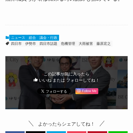
ニュース
総合
議会・行政
四日市
伊勢市
四日市話題
危機管理
大雨被害
藤原宏之
この記事が気に入ったら
いいね または フォローしてね！
Follow Me
よかったらシェアしてね！