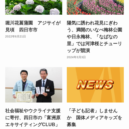
堀川花菖蒲園 アジサイが
陽気に誘われ花見にぎわ
見頃 四日市市
う、満開のいなべ梅林公園
や日永梅林、「なばなの
2022年6月21日
里」では河津桜とチューリ
ップが競演
2024年3月3日
社会福祉やウクライナ支援
「子ども記者」しません
に寄付、四日市の「富洲原
か 国体メディアキッズを
エキサイティングCLUB」
募集