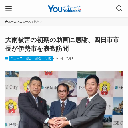
ホーム
ニュース
総合
大雨被害の初期の助言に感謝、四日市市
長が伊勢市を表敬訪問
2025年12月1日
ニュース
総合
議会・行政