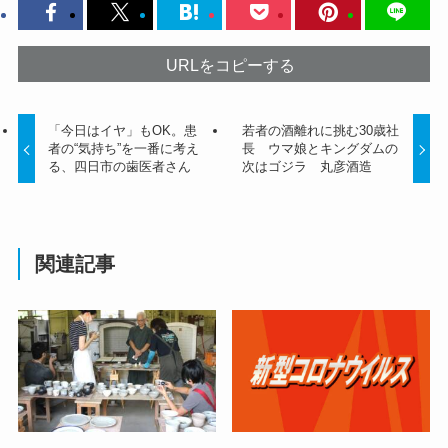
URLをコピーする
「今日はイヤ」もOK。患
若者の酒離れに挑む30歳社
者の“気持ち”を一番に考え
長 ウマ娘とキングダムの
る、四日市の歯医者さん
次はゴジラ 丸彦酒造
関連記事