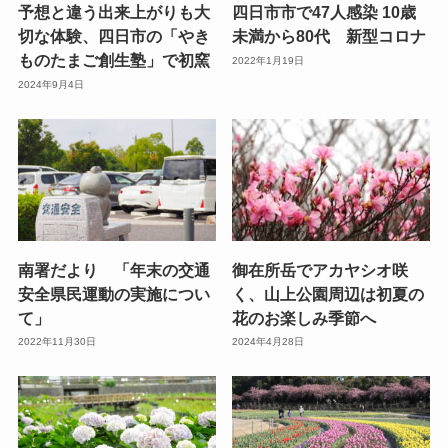
予想と違う出来上がりも大
四日市市で47人感染 10歳
切な体験、四日市の「やき
未満から80代 新型コロナ
ものたまご創生塾」で初窯
2022年1月19日
2024年9月4日
南署だより 「年末の交通
御在所岳でアカヤシオ咲
安全県民運動の実施につい
く、山上公園周辺は初夏の
て」
花のお楽しみ季節へ
2022年11月30日
2024年4月28日