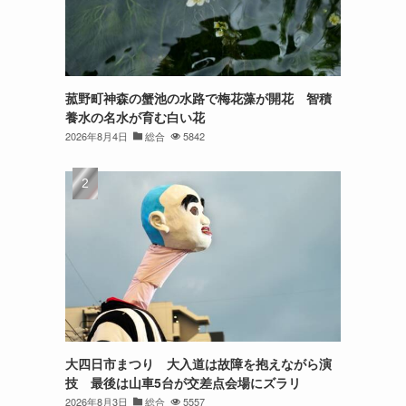
菰野町神森の蟹池の水路で梅花藻が開花 智積
養水の名水が育む白い花
2026年8月4日
総合
5842
大四日市まつり 大入道は故障を抱えながら演
技 最後は山車5台が交差点会場にズラリ
2026年8月3日
総合
5557