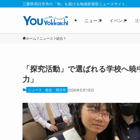
三重県四日市市の「旬」を届ける地域密着型ニュースサイト。
ニュース
イベント
コ
ホーム
ニュース
総合
「探究活動」で選ばれる学校へ暁
力」
ニュース
総合
四日市
2026年5月19日