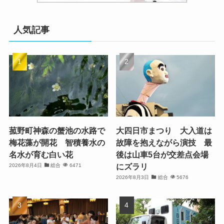
人気記事
菰野町神森の蟹池の水路で
大四日市まつり 大入道は
梅花藻が開花 智積養水の
故障を抱えながら演技 最
名水が育む白い花
後は山車5台が交差点会場
にズラリ
2026年8月4日
総合
6471
2026年8月3日
総合
5676