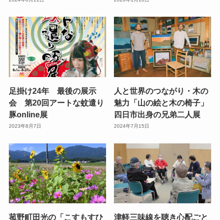
足掛け24年 最後の展示
人と世界のつながり・木の
会 第20回アートな蚊遣り
魅力「山の絵と木の椅子」
豚online展
四日市出身の兄弟二人展
2023年8月7日
2024年7月15日
菰野町田光の「こすもすひ
津軽三味線を聴き心配ごと