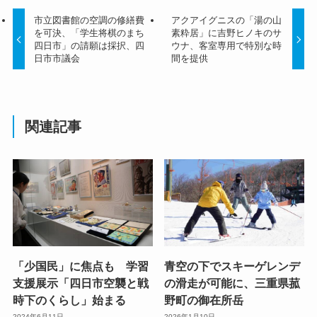
市立図書館の空調の修繕費
アクアイグニスの「湯の山
を可決、「学生将棋のまち
素粋居」に吉野ヒノキのサ
四日市」の請願は採択、四
ウナ、客室専用で特別な時
日市市議会
間を提供
関連記事
「少国民」に焦点も 学習
青空の下でスキーゲレンデ
支援展示「四日市空襲と戦
の滑走が可能に、三重県菰
時下のくらし」始まる
野町の御在所岳
2024年6月11日
2026年1月10日