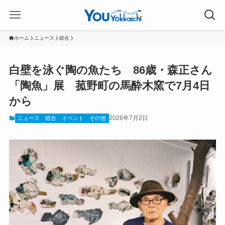
ホーム
ニュース
総合
白壁を泳ぐ陶の魚たち 86歳・森正さん
「陶魚」展 菰野町の馬酔木窯で7月4日
から
2026年7月2日
ニュース
総合
イベント
その他