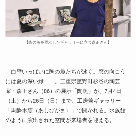
【陶の魚を展示したギャラリーに立つ森正さん】
白壁いっぱいに陶の魚たちが泳ぐ。窓の向こう
には夏の深い緑――。三重県菰野町杉谷の陶芸
家・森正さん（86）の展示「陶魚」が、7月4日
（土）から26日（日）まで、工房兼ギャラリー
「馬酔木窯（あしびがま）」で開かれる。水族館
のように演出された空間が来場者を迎える。