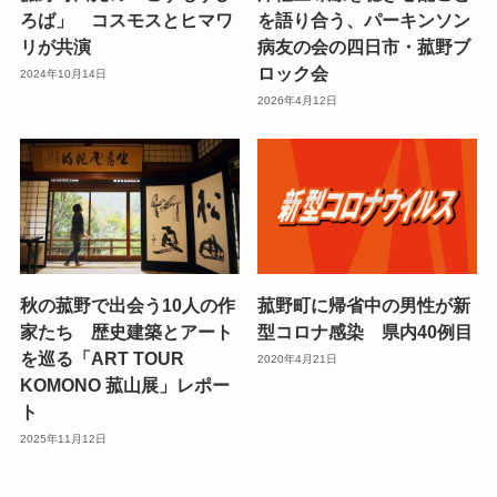
ろば」 コスモスとヒマワ
を語り合う、パーキンソン
リが共演
病友の会の四日市・菰野ブ
ロック会
2024年10月14日
2026年4月12日
秋の菰野で出会う10人の作
菰野町に帰省中の男性が新
家たち 歴史建築とアート
型コロナ感染 県内40例目
を巡る「ART TOUR
2020年4月21日
KOMONO 菰山展」レポー
ト
2025年11月12日