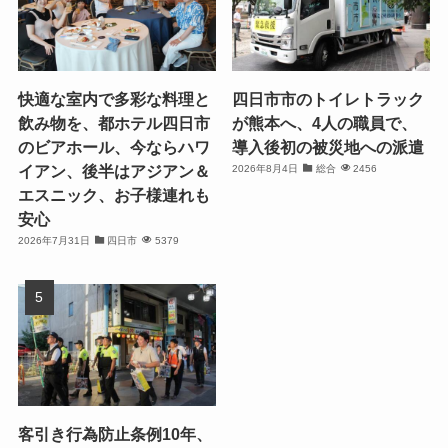
快適な室内で多彩な料理と
四日市市のトイレトラック
飲み物を、都ホテル四日市
が熊本へ、4人の職員で、
のビアホール、今ならハワ
導入後初の被災地への派遣
イアン、後半はアジアン＆
2026年8月4日
総合
2456
エスニック、お子様連れも
安心
2026年7月31日
四日市
5379
客引き行為防止条例10年、