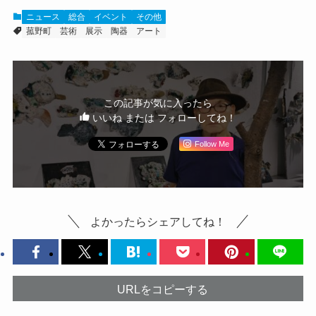
ニュース
総合
イベント
その他
菰野町
芸術
展示
陶器
アート
この記事が気に入ったら
いいね または フォローしてね！
Follow Me
よかったらシェアしてね！
URLをコピーする