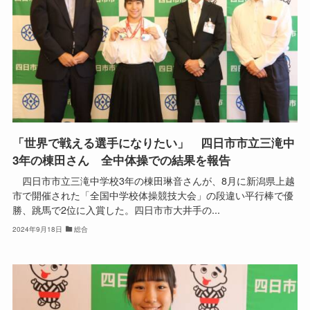
「世界で戦える選手になりたい」 四日市市立三滝中
3年の棟田さん 全中体操での結果を報告
四日市市立三滝中学校3年の棟田琳音さんが、8月に新潟県上越
市で開催された「全国中学校体操競技大会」の段違い平行棒で優
勝、跳馬で2位に入賞した。四日市市大井手の...
2024年9月18日
総合