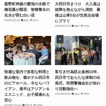
菰野町神森の蟹池の水路で
大四日市まつり 大入道は
梅花藻が開花 智積養水の
故障を抱えながら演技 最
名水が育む白い花
後は山車5台が交差点会場
にズラリ
2026年8月4日
総合
6511
2026年8月3日
総合
5794
快適な室内で多彩な料理と
客引き行為防止条例10年、
飲み物を、都ホテル四日市
四日市であらたな体制の出
のビアホール、今ならハワ
発式、民間警備会社が加わ
イアン、後半はアジアン＆
り活動強化へ
エスニック、お子様連れも
2026年8月6日
総合
2950
安心
2026年7月31日
四日市
5399