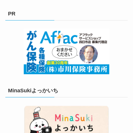
ゴ
リ
PR
ー
MinaSukiよっかいち