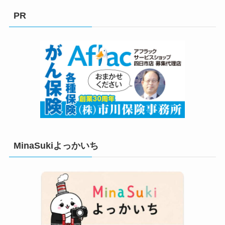
リ
PR
ー
MinaSukiよっかいち