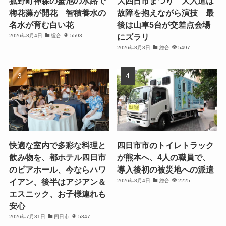
菰野町神森の蟹池の水路で
大四日市まつり 大入道は
梅花藻が開花 智積養水の
故障を抱えながら演技 最
名水が育む白い花
後は山車5台が交差点会場
にズラリ
2026年8月4日
総合
5593
2026年8月3日
総合
5497
快適な室内で多彩な料理と
四日市市のトイレトラック
飲み物を、都ホテル四日市
が熊本へ、4人の職員で、
のビアホール、今ならハワ
導入後初の被災地への派遣
イアン、後半はアジアン＆
2026年8月4日
総合
2225
エスニック、お子様連れも
安心
2026年7月31日
四日市
5347