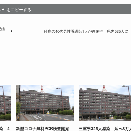
URLをコピーする
況鑑
鈴鹿の40代男性看護師1人が再陽性 県内535人に
染 4
新型コロナ無料PCR検査開始
三重県325人感染 延べ8万