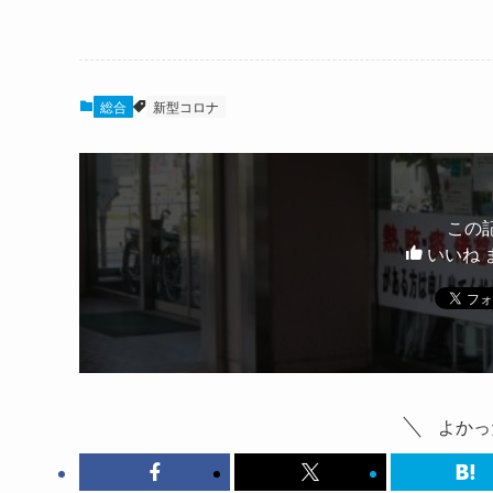
総合
新型コロナ
この
いいね 
よかっ