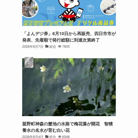
「よんデジ券」8月10日から再販売、四日市市が
発表、先着順で発行総額に到達次第終了
2026年8月7日
総合
7805
菰野町神森の蟹池の水路で梅花藻が開花 智積
養水の名水が育む白い花
2026年8月4日
総合
6548