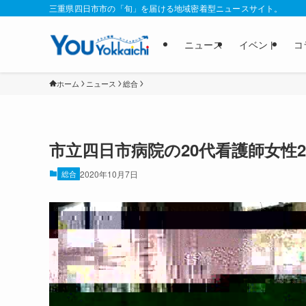
三重県四日市市の「旬」を届ける地域密着型ニュースサイト。
ニュース
イベント
コ
ホーム
ニュース
総合
市立四日市病院の20代看護師女性
総合
2020年10月7日