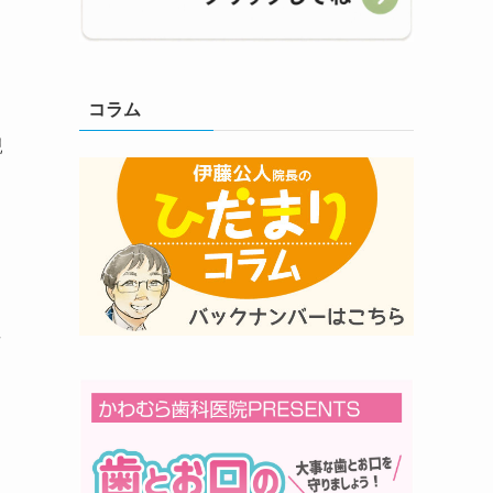
コラム
親
者