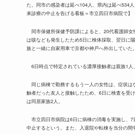
た。同市の感染者は延べ104人、県内は延べ534
来診療の中止を告げる看板＝市立四日市病院で】
同市保健所保健予防課によると、20代看護師女性
は咳なども発生したため5日に検体採取、翌日に陽
族と一緒に自家用車で京都や神戸へ外出していた
6日時点で特定されている濃厚接触者は親族1人
同じ病棟で勤務するもう一人の女性は、症状はない
触者だった友人と接触したため、6日に検査を受
は同居家族2人。
市立四日市病院は6日に病棟の消毒を実施し、7
中止するという。また、入退院や転棟を当分の間