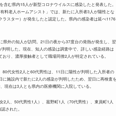
性を含む県内15人が新型コロナウイルスに感染したと発表した。
「有料老人ホームアシスト」では、新たに入所者3人が陽性とな
クラスター）が発生したと認定した。県内の感染者は延べ1176
に県外の知人が訪問。21日の夜から37度台の発熱が発生し、翌
が判明した。現在、知人の感染は調査中で、詳しい感染経路は
ており、濃厚接触者として職場同僚2人が特定されている。
80代女性2人と60代男性は、11日に陽性が判明した入所者の
日に施設内で新たに2人の感染が判明したため、翌日に再検査
で、現在は3人とも県内の医療機関に入院している。
女2人、50代男性1人）、菰野町1人（70代男性）、東員町1人
確認された。