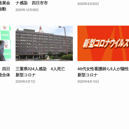
発展会
ナ感染 四日市市
2023年3月20日
始動
2020年12月28日
 四日
三重県324人感染 4人死亡
40代女性看護師ら5人が陽
総合体
新型コロナ
新型コロナ
2023年2月7日
2020年8月10日