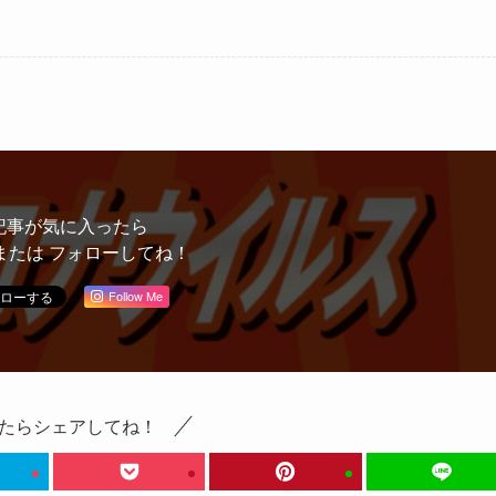
記事が気に入ったら
または フォローしてね！
Follow Me
たらシェアしてね！