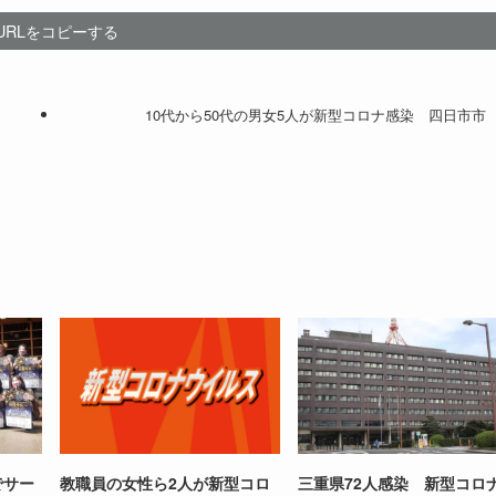
URLをコピーする
10代から50代の男女5人が新型コロナ感染 四日市市
でサー
教職員の女性ら2人が新型コロ
三重県72人感染 新型コロ