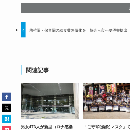
幼稚園・保育園の給食費無償化を 協会ら市へ要望書提出
関連記事
男女473人が新型コロナ感染
「ご守印(酒飲)マスク」