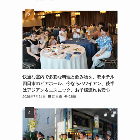
快適な室内で多彩な料理と飲み物を、都ホテル
四日市のビアホール、今ならハワイアン、後半
はアジアン＆エスニック、お子様連れも安心
2026年7月31日
四日市
5399