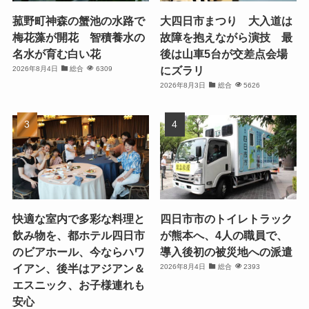
菰野町神森の蟹池の水路で
大四日市まつり 大入道は
梅花藻が開花 智積養水の
故障を抱えながら演技 最
名水が育む白い花
後は山車5台が交差点会場
にズラリ
2026年8月4日
総合
6309
2026年8月3日
総合
5626
快適な室内で多彩な料理と
四日市市のトイレトラック
飲み物を、都ホテル四日市
が熊本へ、4人の職員で、
のビアホール、今ならハワ
導入後初の被災地への派遣
イアン、後半はアジアン＆
2026年8月4日
総合
2393
エスニック、お子様連れも
安心