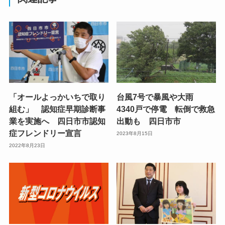
「オールよっかいちで取り
台風7号で暴風や大雨
組む」 認知症早期診断事
4340戸で停電 転倒で救急
業を実施へ 四日市市認知
出動も 四日市市
症フレンドリー宣言
2023年8月15日
2022年8月23日