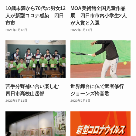
10歳未満から70代の男女12
MOA美術館全国児童作品
人が新型コロナ感染 四日
展 四日市市内小学生2人
市市
が入賞と入選
2021年9月13日
2022年3月11日
苦手分野補い合い楽しむ
世界舞台に仏で武者修行
四日市高校山岳部
ジョーンズ怜音君
2023年8月11日
2020年2月8日