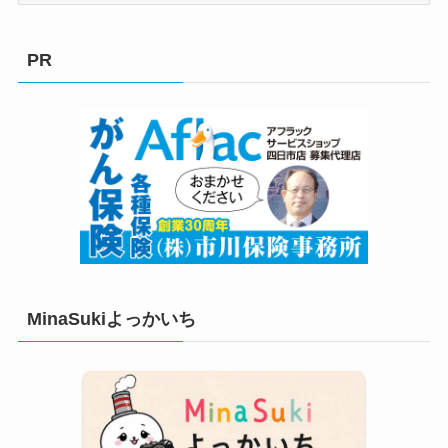
ゴ
リ
PR
ー
MinaSukiよっかいち