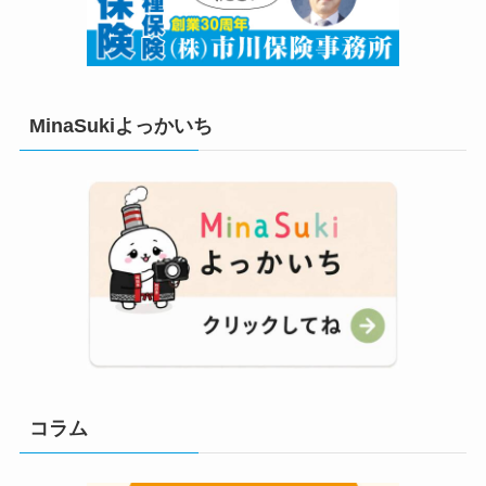
MinaSukiよっかいち
コラム