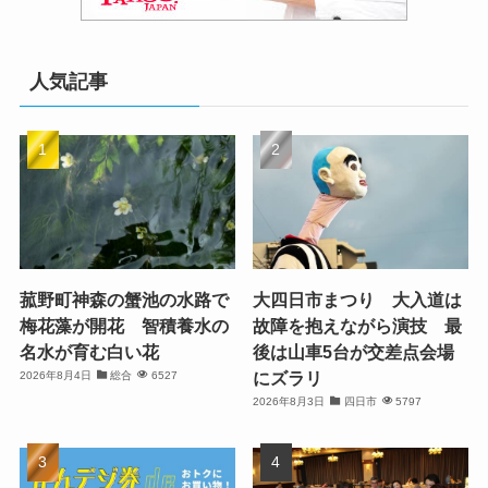
人気記事
菰野町神森の蟹池の水路で
大四日市まつり 大入道は
梅花藻が開花 智積養水の
故障を抱えながら演技 最
名水が育む白い花
後は山車5台が交差点会場
にズラリ
2026年8月4日
総合
6527
2026年8月3日
四日市
5797