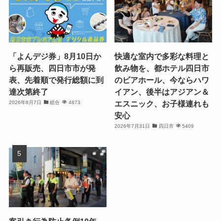
「よんデジ券」8月10日か
快適な室内で多彩な料理と
ら再販売、四日市市が発
飲み物を、都ホテル四日市
表、先着順で発行総額に到
のビアホール、今ならハワ
達次第終了
イアン、後半はアジアン＆
エスニック、お子様連れも
2026年8月7日
総合
4873
安心
2026年7月31日
四日市
5409