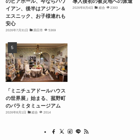
のビアホール、今ならハワ
導入後初の被災地への派遣
イアン、後半はアジアン＆
2026年8月4日
総合
2393
エスニック、お子様連れも
安心
2026年7月31日
四日市
5369
「ミニチュアドールハウス
の世界展」始まる、菰野町
のパラミタミュージアム
2026年8月1日
総合
2014