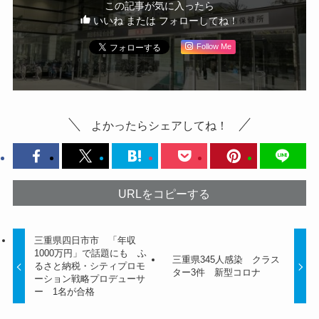
この記事が気に入ったら
いいね または フォローしてね！
Follow Me
よかったらシェアしてね！
URLをコピーする
三重県四日市市 「年収
1000万円」で話題にも ふ
三重県345人感染 クラス
るさと納税・シティプロモ
ター3件 新型コロナ
ーション戦略プロデューサ
ー 1名が合格