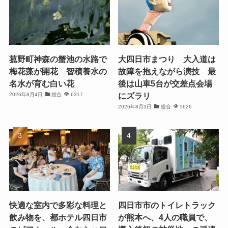
菰野町神森の蟹池の水路で
大四日市まつり 大入道は
梅花藻が開花 智積養水の
故障を抱えながら演技 最
名水が育む白い花
後は山車5台が交差点会場
にズラリ
2026年8月4日
総合
6317
2026年8月3日
総合
5626
快適な室内で多彩な料理と
四日市市のトイレトラック
飲み物を、都ホテル四日市
が熊本へ、4人の職員で、