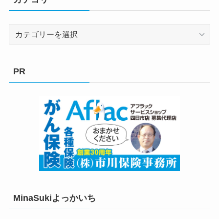
カ
テ
ゴ
リ
PR
ー
MinaSukiよっかいち