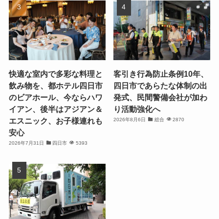
快適な室内で多彩な料理と
客引き行為防止条例10年、
飲み物を、都ホテル四日市
四日市であらたな体制の出
のビアホール、今ならハワ
発式、民間警備会社が加わ
イアン、後半はアジアン＆
り活動強化へ
エスニック、お子様連れも
2026年8月6日
総合
2870
安心
2026年7月31日
四日市
5393