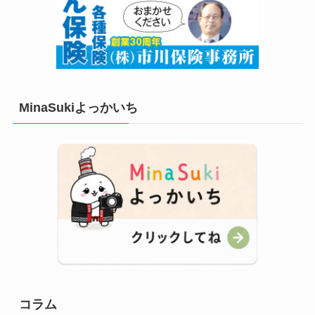
MinaSukiよっかいち
コラム