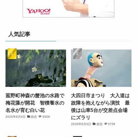
人気記事
菰野町神森の蟹池の水路で
大四日市まつり 大入道は
梅花藻が開花 智積養水の
故障を抱えながら演技 最
名水が育む白い花
後は山車5台が交差点会場
にズラリ
2026年8月4日
総合
6509
2026年8月3日
総合
5758