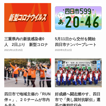
三重県内の新規感染者0
5月11日から交付を開始
人 2日ぶり 新型コロナ
四日市ナンバープレート
2021年12月15日
2020年3月12日
四日市で地域主催の「RUN
好成績へ闘志燃やす、四日
伴＋」、２０チームが市内
市で「美し国対抗駅伝」選
を走る
手の激励壮行会