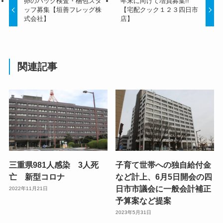
卵のパック検査・梱包スタ
年末に向けて増員募集!!
ッフ募集【垣善フレッグ株
【宅配クック１２３四日市
式会社】
店】
関連記事
三重県981人感染 3人死
子育て世帯への独自給付金
亡 新型コロナ
など計上、6月5日開会の四
日市市議会に一般会計補正
2022年11月21日
予算案など提案
2023年5月31日