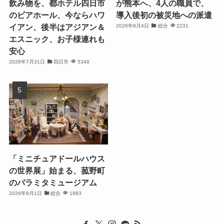
飲み物を、都ホテル四日市
が熊本へ、4人の職員で、
のビアホール、今ならハワ
導入後初の被災地への派遣
イアン、後半はアジアン＆
2026年8月4日
総合
2231
エスニック、お子様連れも
安心
2026年7月31日
四日市
5348
「ミニチュアドールハウス
の世界展」始まる、菰野町
のパラミタミュージアム
2026年8月1日
総合
1983