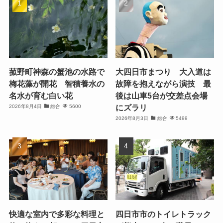
菰野町神森の蟹池の水路で
大四日市まつり 大入道は
梅花藻が開花 智積養水の
故障を抱えながら演技 最
名水が育む白い花
後は山車5台が交差点会場
にズラリ
2026年8月4日
総合
5600
2026年8月3日
総合
5499
快適な室内で多彩な料理と
四日市市のトイレトラック