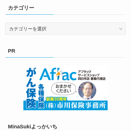
カテゴリー
カ
テ
ゴ
リ
PR
ー
MinaSukiよっかいち