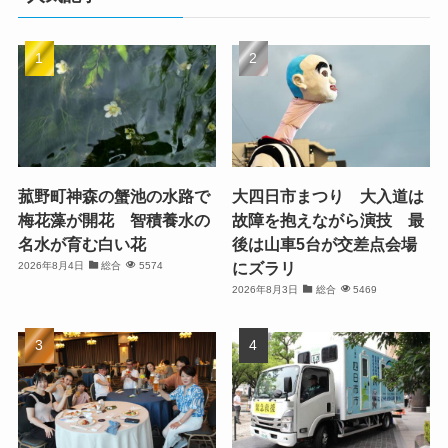
菰野町神森の蟹池の水路で
大四日市まつり 大入道は
梅花藻が開花 智積養水の
故障を抱えながら演技 最
名水が育む白い花
後は山車5台が交差点会場
にズラリ
2026年8月4日
総合
5574
2026年8月3日
総合
5469