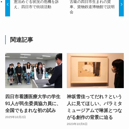
憲法めぐる状況の危機を訴
古級の四日市生まれの貨
え、四日市で街頭活動
車、貨物鉄道博物館で説明
会
関連記事
四日市看護医療大学の学生
神坂雪佳ってだれ？という
91人が民生委員協力員に、
人に見てほしい、パラミタ
全国でもまれな初の試み
ミュージアムで琳派とつな
がる創作の背景に迫る
2025年10月2日
2023年10月6日