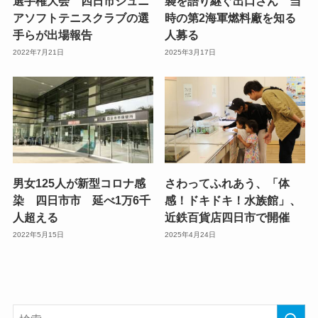
選手権大会 四日市ジュニ
襲を語り継ぐ出口さん 当
アソフトテニスクラブの選
時の第2海軍燃料廠を知る
手らが出場報告
人募る
2022年7月21日
2025年3月17日
男女125人が新型コロナ感
さわってふれあう、「体
染 四日市市 延べ1万6千
感！ドキドキ！水族館」、
人超える
近鉄百貨店四日市で開催
2022年5月15日
2025年4月24日