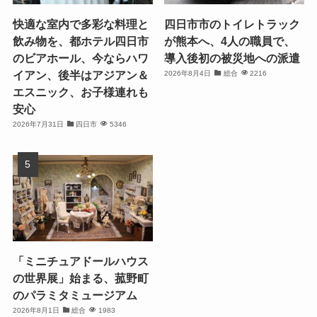
快適な室内で多彩な料理と
四日市市のトイレトラック
飲み物を、都ホテル四日市
が熊本へ、4人の職員で、
のビアホール、今ならハワ
導入後初の被災地への派遣
イアン、後半はアジアン＆
2026年8月4日
総合
2216
エスニック、お子様連れも
安心
2026年7月31日
四日市
5346
「ミニチュアドールハウス
の世界展」始まる、菰野町
のパラミタミュージアム
2026年8月1日
総合
1983