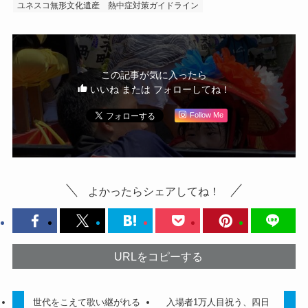
ユネスコ無形文化遺産
熱中症対策ガイドライン
この記事が気に入ったら
いいね または フォローしてね！
Follow Me
よかったらシェアしてね！
URLをコピーする
世代をこえて歌い継がれる
入場者1万人目祝う、四日