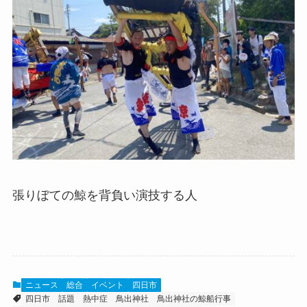
張りぼての鯨を背負い演技する人
ニュース
総合
イベント
四日市
四日市 話題
熱中症
鳥出神社
鳥出神社の鯨船行事