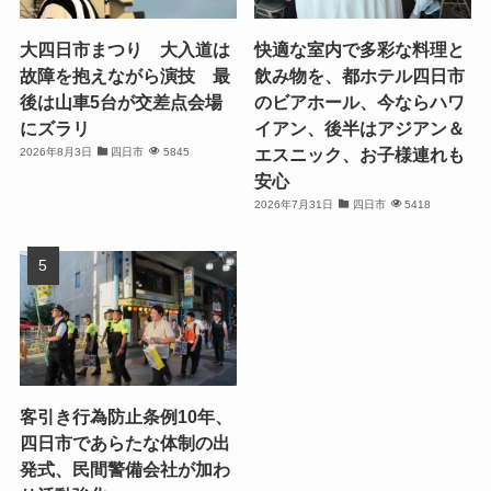
大四日市まつり 大入道は
快適な室内で多彩な料理と
故障を抱えながら演技 最
飲み物を、都ホテル四日市
後は山車5台が交差点会場
のビアホール、今ならハワ
にズラリ
イアン、後半はアジアン＆
エスニック、お子様連れも
2026年8月3日
四日市
5845
安心
2026年7月31日
四日市
5418
客引き行為防止条例10年、
四日市であらたな体制の出
発式、民間警備会社が加わ