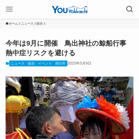
ホーム
ニュース
総合
今年は9月に開催 鳥出神社の鯨船行事
熱中症リスクを避ける
2025年5月9日
ニュース
総合
イベント
四日市