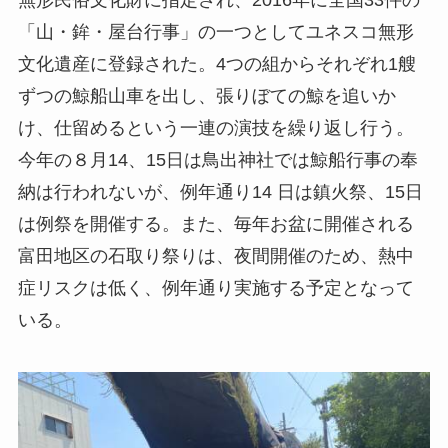
無形民俗文化財に指定され、2016年に全国33件の
「山・鉾・屋台行事」の一つとしてユネスコ無形
文化遺産に登録された。4つの組からそれぞれ1艘
ずつの鯨船山車を出し、張りぼての鯨を追いか
け、仕留めるという一連の演技を繰り返し行う。
今年の８月14、15日は鳥出神社では鯨船行事の奉
納は行われないが、例年通り14 日は鎮火祭、15日
は例祭を開催する。また、毎年お盆に開催される
富田地区の石取り祭りは、夜間開催のため、熱中
症リスクは低く、例年通り実施する予定となって
いる。