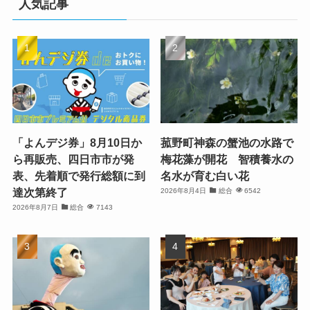
人気記事
「よんデジ券」8月10日か
菰野町神森の蟹池の水路で
ら再販売、四日市市が発
梅花藻が開花 智積養水の
表、先着順で発行総額に到
名水が育む白い花
達次第終了
2026年8月4日
総合
6542
2026年8月7日
総合
7143