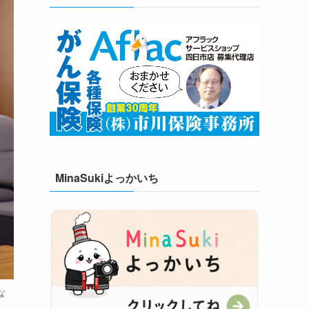
MinaSukiよっかいち
な