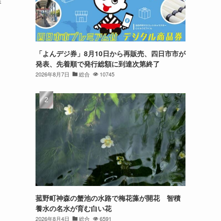
課
「よんデジ券」8月10日から再販売、四日市市が
発表、先着順で発行総額に到達次第終了
2026年8月7日
総合
10745
菰野町神森の蟹池の水路で梅花藻が開花 智積
養水の名水が育む白い花
2026年8月4日
総合
6591