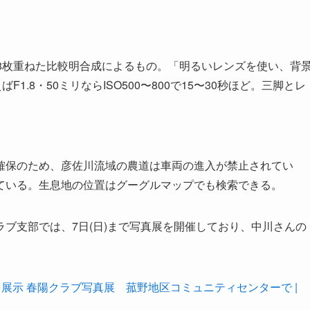
8枚重ねた比較明合成によるもの。「明るいレンズを使い、背
1.8・50ミリならISO500〜800で15〜30秒ほど。三脚とレ
保のため、彦佐川流域の農道は車両の進入が禁止されてい
ている。生息地の位置はグーグルマップでも検索できる。
ブ支部では、7日(日)まで写真展を開催しており、中川さんの
を展示 春陽クラブ写真展 菰野地区コミュニティセンターで |