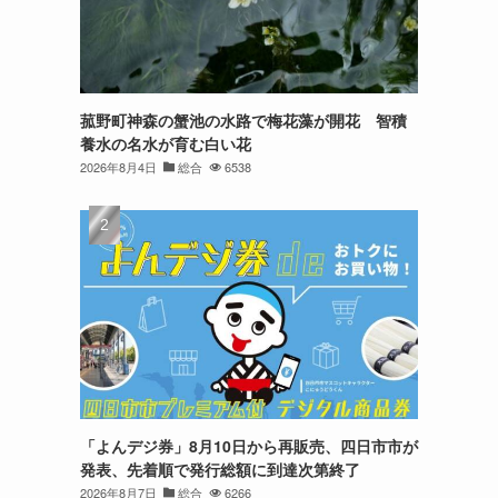
菰野町神森の蟹池の水路で梅花藻が開花 智積
養水の名水が育む白い花
2026年8月4日
総合
6538
「よんデジ券」8月10日から再販売、四日市市が
発表、先着順で発行総額に到達次第終了
2026年8月7日
総合
6266