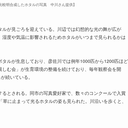
た比較明合成したホタルの写真 中川さん提供】
ルが見ごろを迎えている。川辺では幻想的な光の舞が広が
。湿度や気温に影響されるためホタルがいつまで見られるかは
ルが生息しており、彦佐川では例年1000匹から1200匹ほど
親しむ会」が生育環境の整備を続けており、毎年観察会を開
ろが続いている。
るとされる。同市の写真愛好家で、数々のコンクールで入賞
、「草に止まって光るホタルの姿も見られた。川沿いを歩くと、