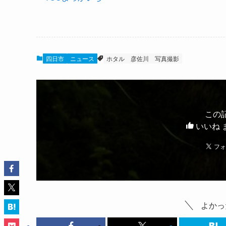
四日市
ニュース
ホタル
彦佐川
写真撮影
この
いいね 
よかっ