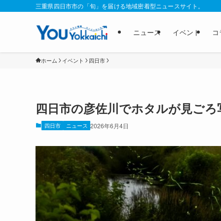
三重県四日市市の「旬」を届ける地域密着型ニュースサイト。
ニュース
イベント
コ
ホーム
イベント
四日市
四日市の彦佐川でホタルが見ごろ
四日市
ニュース
2026年6月4日