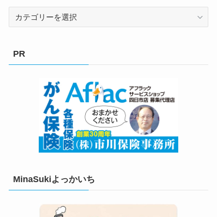
カ
テ
ゴ
リ
PR
ー
MinaSukiよっかいち