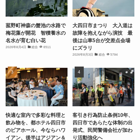
菰野町神森の蟹池の水路で
大四日市まつり 大入道は
梅花藻が開花 智積養水の
故障を抱えながら演技 最
名水が育む白い花
後は山車5台が交差点会場
にズラリ
2026年8月4日
総合
6511
2026年8月3日
総合
5794
快適な室内で多彩な料理と
客引き行為防止条例10年、
飲み物を、都ホテル四日市
四日市であらたな体制の出
のビアホール、今ならハワ
発式、民間警備会社が加わ
イアン、後半はアジアン＆
り活動強化へ