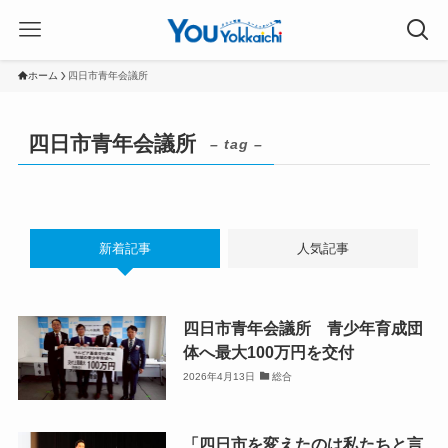
ホーム
四日市青年会議所
四日市青年会議所
– tag –
新着記事
人気記事
四日市青年会議所 青少年育成団
体へ最大100万円を交付
2026年4月13日
総合
「四日市を変えたのは私たちと言