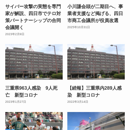
サイバー攻撃の実態を専門
小川謙会頭が二期目へ、事
家が解説、四日市でテロ対
業者支援など掲げる、四日
策パートナーシップの合同
市商工会議所が役員改選
会議開く
2025年10月31日
2023年2月9日
三重県963人感染 9人死
【続報】三重県内289人感
亡 新型コロナ
染 新型コロナ
2023年1月27日
2022年3月14日