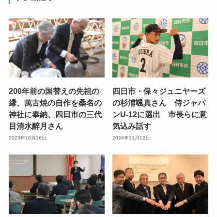
200年前の国替えの先祖の
四日市・保々ジュニヤーズ
縁、萬古焼の自作を桑名の
の杉浦颯真さん 侍ジャパ
神社に奉納、四日市の三代
ンU-12に選出 市長らに意
目清水醉月さん
気込み話す
2023年10月18日
2024年11月12日