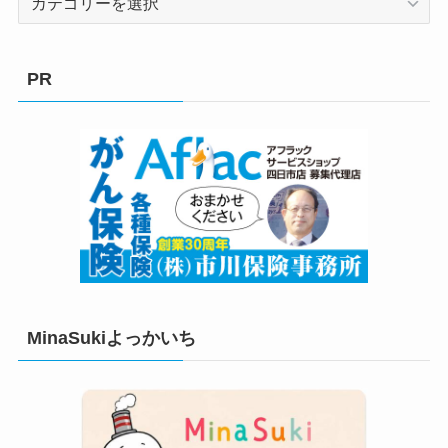
テ
ゴ
リ
PR
ー
MinaSukiよっかいち