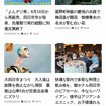
「よんデジ券」8月10日か
菰野町神森の蟹池の水路で
ら再販売、四日市市が発
梅花藻が開花 智積養水の
表、先着順で発行総額に到
名水が育む白い花
達次第終了
2026年8月4日
総合
6549
2026年8月7日
総合
7916
大四日市まつり 大入道は
快適な室内で多彩な料理と
故障を抱えながら演技 最
飲み物を、都ホテル四日市
後は山車5台が交差点会場
のビアホール、今ならハワ
にズラリ
イアン、後半はアジアン＆
エスニック、お子様連れも
2026年8月3日
四日市
5875