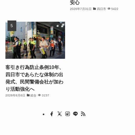
安心
2026年7月31日
四日市
5422
客引き行為防止条例10年、
四日市であらたな体制の出
発式、民間警備会社が加わ
り活動強化へ
2026年8月6日
総合
3157