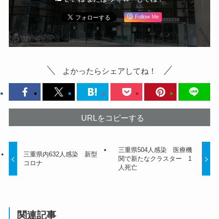
Follow Me
よかったらシェアしてね！
URLをコピーする
三重県504人感染 医療機
三重県内632人感染 新型
関で新たなクラスター 1
コロナ
人死亡
関連記事