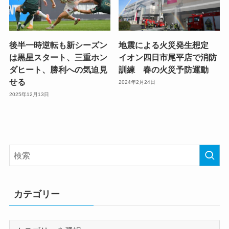
後半一時逆転も新シーズン
地震による火災発生想定
は黒星スタート、三重ホン
イオン四日市尾平店で消防
ダヒート、勝利への気迫見
訓練 春の火災予防運動
せる
2024年2月24日
2025年12月13日
カテゴリー
カ