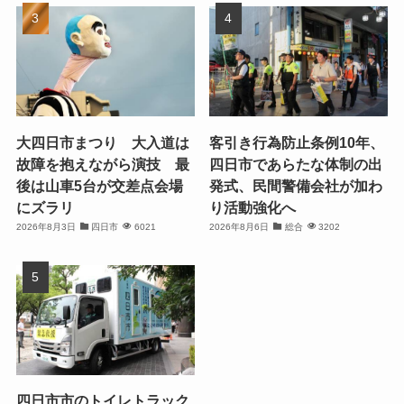
大四日市まつり 大入道は
客引き行為防止条例10年、
故障を抱えながら演技 最
四日市であらたな体制の出
後は山車5台が交差点会場
発式、民間警備会社が加わ
にズラリ
り活動強化へ
2026年8月3日
四日市
6021
2026年8月6日
総合
3202
四日市市のトイレトラック