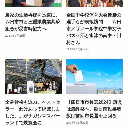
農家の生活再建を迅速に、
全国中学校体育大会優勝の
四日市市と三重県農業共済
選手らが表敬訪問 四日
組合が災害時協力へ
市メリノール学院中学女子
バスケ部と水泳の南中・川
2024年9月20日
村さん
2021年10月14日
全身骨格も迫力、ベストセ
【四日市市長選2024】訴え
ラー「わけあって絶滅しま
は最終盤へ、期日前投票者
した。」がナガシマスパー
数は前回市長選を上回る
ランドで展覧会に
2024年11月22日