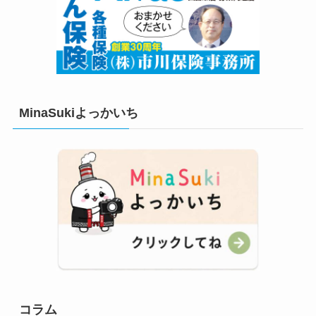
MinaSukiよっかいち
コラム