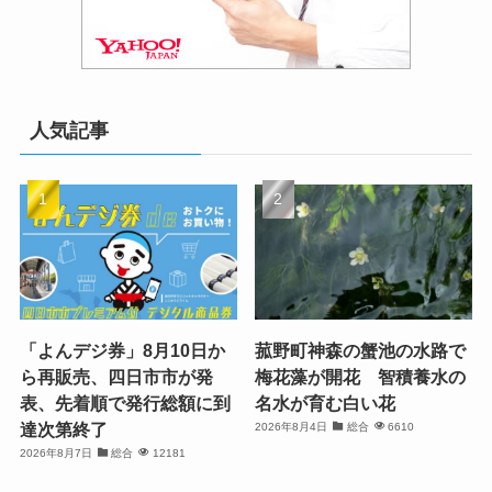
人気記事
「よんデジ券」8月10日か
菰野町神森の蟹池の水路で
ら再販売、四日市市が発
梅花藻が開花 智積養水の
表、先着順で発行総額に到
名水が育む白い花
達次第終了
2026年8月4日
総合
6610
2026年8月7日
総合
12181