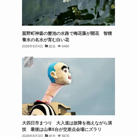
菰野町神森の蟹池の水路で梅花藻が開花 智積
養水の名水が育む白い花
2026年8月4日
総合
6480
大四日市まつり 大入道は故障を抱えながら演
技 最後は山車5台が交差点会場にズラリ
2026年8月3日
総合
5676