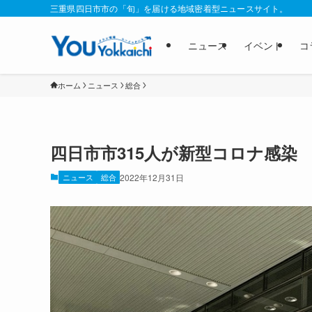
三重県四日市市の「旬」を届ける地域密着型ニュースサイト。
ニュース
イベント
コ
ホーム
ニュース
総合
四日市市315人が新型コロナ感染
ニュース
総合
2022年12月31日