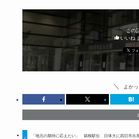
この
いいね 
よかっ
「地元の期待に応えたい」 箱根駅伝 日体大に四日市出身