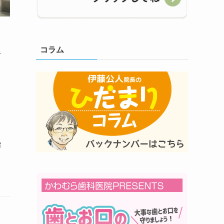
コラム
市
染