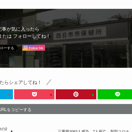
記事が気に入ったら
または フォローしてね！
Follow Me
たらシェアしてね！
URLをコピーする
の2
三重県2063人感染 7人死亡 新型コロナ