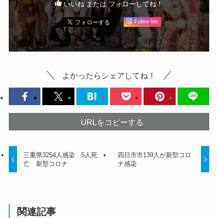
いいね または フォローしてね！
Follow Me
よかったらシェアしてね！
URLをコピーする
三重県3254人感染 5人死
四日市市139人が新型コロ
亡 新型コロナ
ナ感染
関連記事