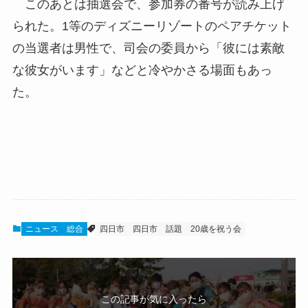
このあとは抽選会で、参加券の番号が読み上げ
られた。1等のディズニーリゾートのペアチケット
の当選者は男性で、司会の委員から「彼には素敵
な彼女がいます」などと冷やかさる場面もあっ
た。
ニュース
総合
四日市
四日市 話題
20歳を祝う会
この記事が気に入ったら