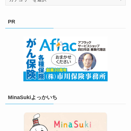
テ
ゴ
リ
PR
ー
MinaSukiよっかいち