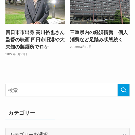
四日市市出身 高川裕也さん
三重県内の経済情勢 個人
監督の映画 四日市旧港や大
消費など足踏み状態続く
矢知の製麺所でロケ
2025年4月13日
2022年8月21日
カテゴリー
カ