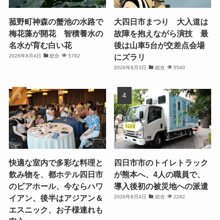
菰野町神森の蟹池の水路で
大四日市まつり 大入道は
梅花藻が開花 智積養水の
故障を抱えながら演技 最
名水が育む白い花
後は山車5台が交差点会場
にズラリ
2026年8月4日
総合
5782
2026年8月3日
総合
5540
快適な室内で多彩な料理と
四日市市のトイレトラック
飲み物を、都ホテル四日市
が熊本へ、4人の職員で、
のビアホール、今ならハワ
導入後初の被災地への派遣
イアン、後半はアジアン＆
2026年8月4日
総合
2282
エスニック、お子様連れも