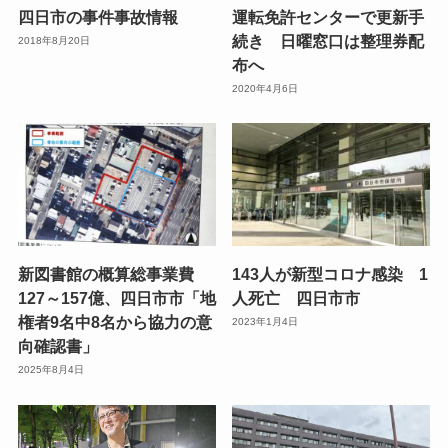
四日市の事件事故情報
運転免許センターで更新手
続き 日曜窓口は整理券配
2018年8月20日
布へ
2020年4月6日
新図書館の概算総事業費
143人が新型コロナ感染 1
127～157億、四日市市「地
人死亡 四日市市
権者9名中8名から協力の意
2023年1月4日
向確認書」
2025年8月4日