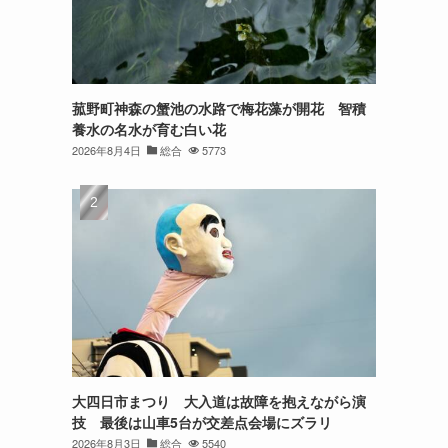
菰野町神森の蟹池の水路で梅花藻が開花 智積
養水の名水が育む白い花
2026年8月4日
総合
5773
大四日市まつり 大入道は故障を抱えながら演
技 最後は山車5台が交差点会場にズラリ
2026年8月3日
総合
5540