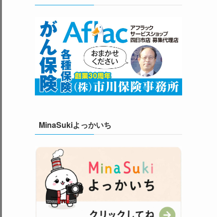
MinaSukiよっかいち