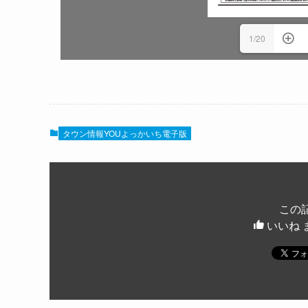
1/20
タウン情報YOUよっかいち電子版
この
いいね 