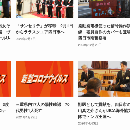
男女そ
「サンセリテ」が移転 2月1日
発動発電機使った信号操作
場 ヴ
からララスクエア四日市へ
練 署員自作のカバーも
ルU-
四日市南警察署
2020年2月1日
2023年12月20日
 3度
三重県内17人の陽性確認 70
獣医として貢献を、四日市
ロナ
代男性1人死亡
山真之介さんがJICA海外協
隊でトンガ王国へ
2021年1月29日
2026年4月3日