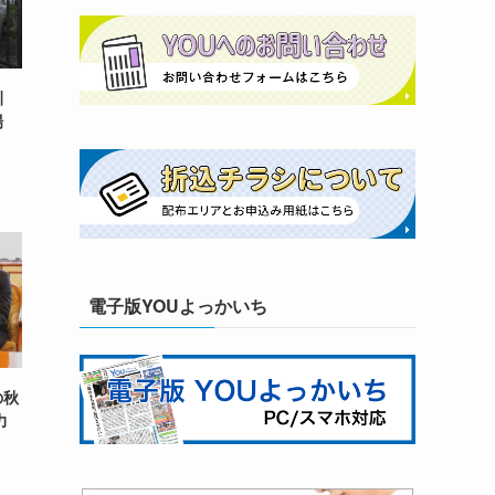
訓
登場
電子版YOUよっかいち
の秋
力