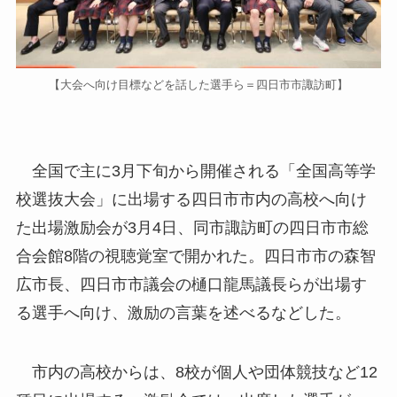
【大会へ向け目標などを話した選手ら＝四日市市諏訪町】
全国で主に3月下旬から開催される「全国高等学
校選抜大会」に出場する四日市市内の高校へ向け
た出場激励会が3月4日、同市諏訪町の四日市市総
合会館8階の視聴覚室で開かれた。四日市市の森智
広市長、四日市市議会の樋口龍馬議長らが出場す
る選手へ向け、激励の言葉を述べるなどした。
市内の高校からは、8校が個人や団体競技など12