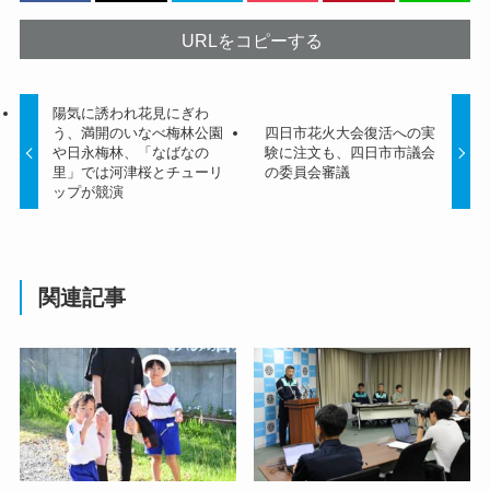
URLをコピーする
陽気に誘われ花見にぎわ
う、満開のいなべ梅林公園
四日市花火大会復活への実
や日永梅林、「なばなの
験に注文も、四日市市議会
里」では河津桜とチューリ
の委員会審議
ップが競演
関連記事