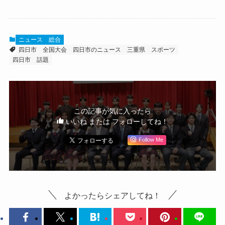
ニュース
総合
四日市
全国大会
四日市のニュース
三重県
スポーツ
四日市 話題
この記事が気に入ったら
いいね または フォローしてね！
Follow Me
よかったらシェアしてね！