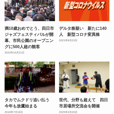
満10歳おめでとう、四日市
デルタ株疑い 新たに140
ジャズフェスティバルが開
人 新型コロナ変異株
幕、市民公園のオープニン
2021年9月23日
グに500人超の観客
2023年10月21日
タカでムクドリ追い払う
世代、分野も超えて 四日
今年も放鷹始まる
市居場所交流会を開催
2019年7月16日
2025年3月20日