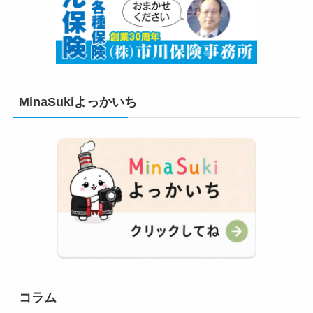
MinaSukiよっかいち
コラム