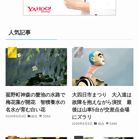
人気記事
菰野町神森の蟹池の水路で
大四日市まつり 大入道は
梅花藻が開花 智積養水の
故障を抱えながら演技 最
名水が育む白い花
後は山車5台が交差点会場
にズラリ
2026年8月4日
総合
5584
2026年8月3日
総合
5488