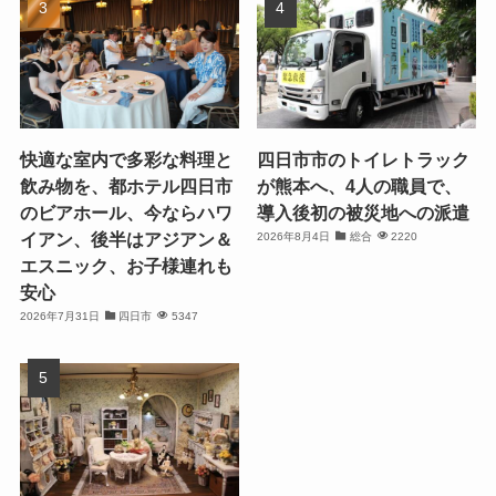
快適な室内で多彩な料理と
四日市市のトイレトラック
飲み物を、都ホテル四日市
が熊本へ、4人の職員で、
のビアホール、今ならハワ
導入後初の被災地への派遣
イアン、後半はアジアン＆
2026年8月4日
総合
2220
エスニック、お子様連れも
安心
2026年7月31日
四日市
5347