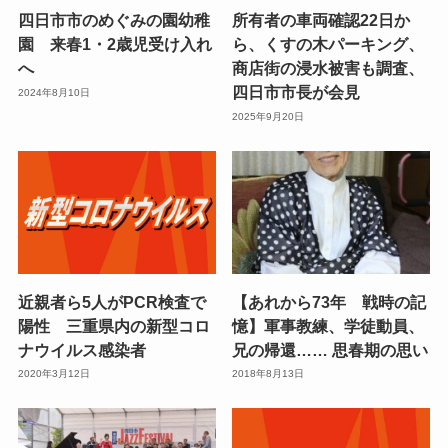
四日市市のめぐみの園幼稚
所有者の車両確認22日か
園 来春1・2歳児受け入れ
ら、くすの木パーキング、
へ
商店街の浸水被害も調査、
四日市市長が会見
2024年8月10日
2025年9月20日
近親者ら5人がPCR検査で
【あれから73年 戦時の記
陽性 三重県内の新型コロ
憶】軍事教練、学徒動員、
ナウイルス感染者
兄の帰還…… 思春期の思い
2020年3月12日
2018年8月13日