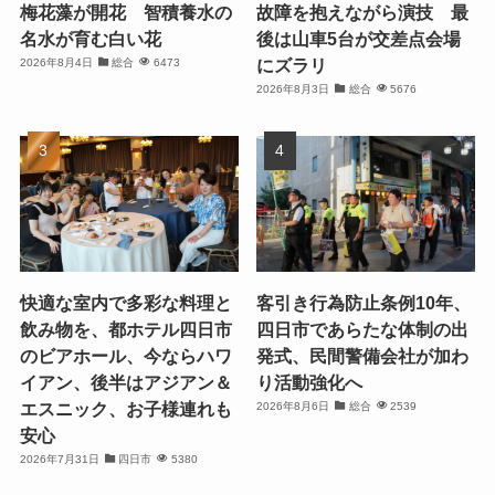
梅花藻が開花 智積養水の
故障を抱えながら演技 最
名水が育む白い花
後は山車5台が交差点会場
にズラリ
2026年8月4日
総合
6473
2026年8月3日
総合
5676
快適な室内で多彩な料理と
客引き行為防止条例10年、
飲み物を、都ホテル四日市
四日市であらたな体制の出
のビアホール、今ならハワ
発式、民間警備会社が加わ
イアン、後半はアジアン＆
り活動強化へ
エスニック、お子様連れも
2026年8月6日
総合
2539
安心
2026年7月31日
四日市
5380