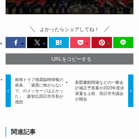
よかったらシェアしてね！
URLをコピーする
南海トラフ地震臨時情報の
新図書館関連などの一般会
発表、「過度に怖がらない
計補正予算案や2023年度決
で、のメッセージはよかっ
算案を上程、四日市市議会
た」、森智広四日市市長が
が開会
感想
関連記事