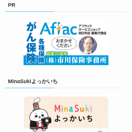
リ
PR
ー
MinaSukiよっかいち