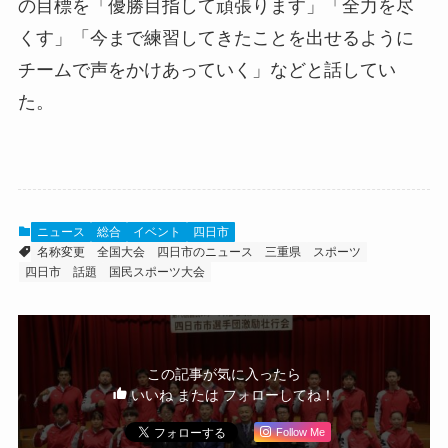
の目標を「優勝目指して頑張ります」「全力を尽
くす」「今まで練習してきたことを出せるように
チームで声をかけあっていく」などと話してい
た。
ニュース
総合
イベント
四日市
名称変更
全国大会
四日市のニュース
三重県
スポーツ
四日市 話題
国民スポーツ大会
この記事が気に入ったら
いいね または フォローしてね！
Follow Me