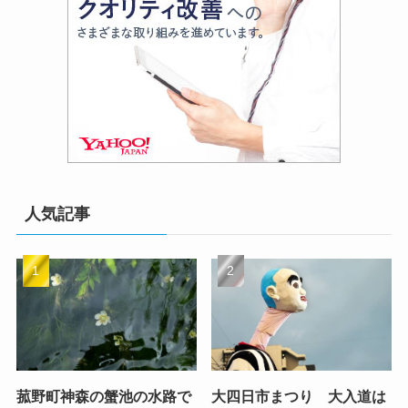
人気記事
菰野町神森の蟹池の水路で
大四日市まつり 大入道は