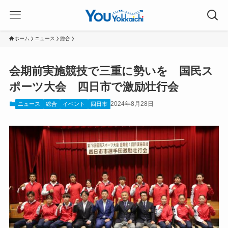
ホーム
ニュース
総合
会期前実施競技で三重に勢いを 国民ス
ポーツ大会 四日市で激励壮行会
2024年8月28日
ニュース
総合
イベント
四日市