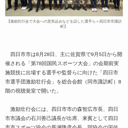
【激励壮行会で大会への意気込みなどを話した選手ら＝四日市市諏訪
町】
四日市市は8月28日、主に佐賀県で9月5日から開
催される「第78回国民スポーツ大会」の会期前実
施競技に出場する選手や監督らに向けた「四日市
市選手団激励壮行会」を総合会館（同市諏訪町）8
階の視聴覚室で開いた。
激励壮行会には、四日市市の森智広市長、四日
市市議会の石川善己議長が出席、来賓として四日
市市スポーツ協会の馬瀬隆彦会長、同協会の宇佐