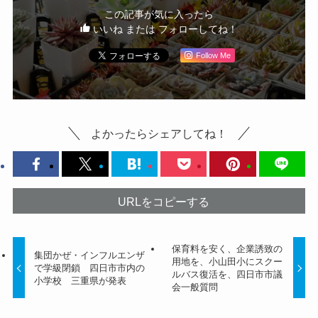
この記事が気に入ったら
いいね または フォローしてね！
Follow Me
よかったらシェアしてね！
URLをコピーする
保育料を安く、企業誘致の
集団かぜ・インフルエンザ
用地を、小山田小にスクー
で学級閉鎖 四日市市内の
ルバス復活を、四日市市議
小学校 三重県が発表
会一般質問