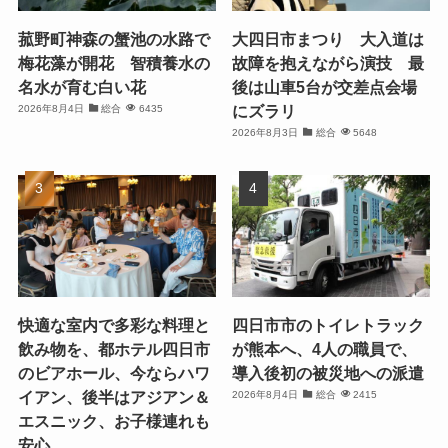
菰野町神森の蟹池の水路で
大四日市まつり 大入道は
梅花藻が開花 智積養水の
故障を抱えながら演技 最
名水が育む白い花
後は山車5台が交差点会場
にズラリ
2026年8月4日
総合
6435
2026年8月3日
総合
5648
快適な室内で多彩な料理と
四日市市のトイレトラック
飲み物を、都ホテル四日市
が熊本へ、4人の職員で、
のビアホール、今ならハワ
導入後初の被災地への派遣
イアン、後半はアジアン＆
2026年8月4日
総合
2415
エスニック、お子様連れも
安心