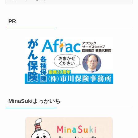
テ
ゴ
リ
PR
ー
MinaSukiよっかいち