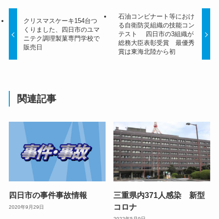
石油コンビナート等におけ
クリスマスケーキ154台つ
る自衛防災組織の技能コン
くりました、四日市のユマ
テスト 四日市の3組織が
ニテク調理製菓専門学校で
総務大臣表彰受賞 最優秀
販売日
賞は東海北陸から初
関連記事
四日市の事件事故情報
三重県内371人感染 新型
コロナ
2020年9月29日
2022年5月9日