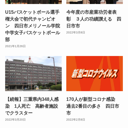
U15バスケットボール選手
今年度の市産業功労者表
権大会で初代チャンピオ
彰 ３人の功績讃える 四
ン 四日市メリノール学院
日市市
中学女子バスケットボール
2022年3月8日
部
2021年1月26日
【続報】三重県内348人感
170人が新型コロナ感染
染 1人死亡 高齢者施設
過去2番目の多さ 四日市
でクラスター
市
2022年3月20日
2022年2月8日