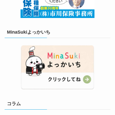
MinaSukiよっかいち
コラム