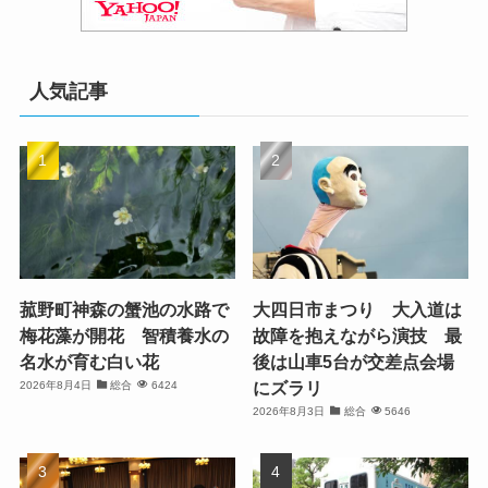
人気記事
菰野町神森の蟹池の水路で
大四日市まつり 大入道は
梅花藻が開花 智積養水の
故障を抱えながら演技 最
名水が育む白い花
後は山車5台が交差点会場
にズラリ
2026年8月4日
総合
6424
2026年8月3日
総合
5646