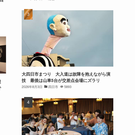
大四日市まつり 大入道は故障を抱えながら演
技 最後は山車5台が交差点会場にズラリ
想
2026年8月3日
四日市
5893
で