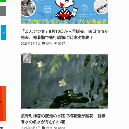
「よんデジ券」8月10日から再販売、四日市市が
発表、先着順で発行総額に到達次第終了
2026年8月7日
総合
8397
菰野町神森の蟹池の水路で梅花藻が開花 智積
養水の名水が育む白い花
2026年8月4日
総合
6553
四