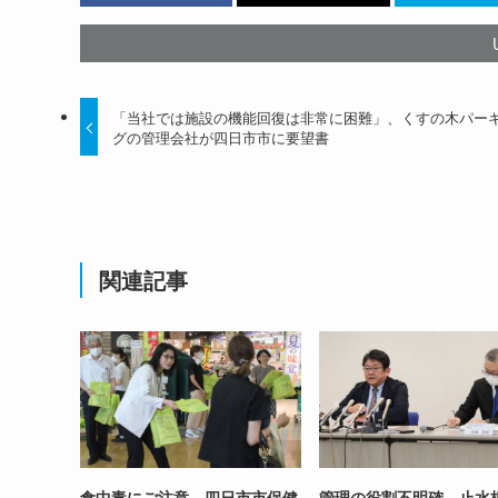
「当社では施設の機能回復は非常に困難」、くすの木パー
グの管理会社が四日市市に要望書
関連記事
食中毒にご注意、四日市市保健
管理の役割不明確、止水