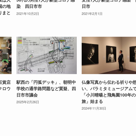
国の地
染 四日市市
日市
りまと
2021年10月2日
2021年2月1日
百貨店
駅西の「円弧デッキ」、朝明中
仏像写真から伝わる祈りや
クロウ
学校の通学路問題など質疑、四
い、パラミタミュージアム
日市市議会
「小川晴暘と飛鳥園100年の
旅」始まる
2025年2月26日
2024年11月30日