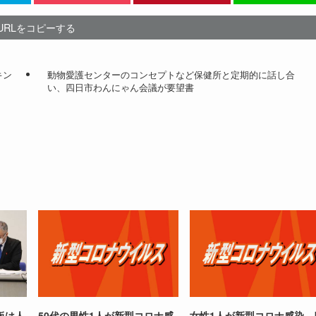
URLをコピーする
キン
動物愛護センターのコンセプトなど保健所と定期的に話し合
い、四日市わんにゃん会議が要望書
板は人
50代の男性1人が新型コロナ感
女性1人が新型コロナ感染 