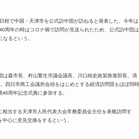
の日程で中国・天津市を公式訪中団が訪ねると発表した。今年は
、40周年の時はコロナ禍で訪問が見送られたため、公式訪中団は
になるという。
団は森市長、村山繁生市議会議長、川口純史政策推進部長、清
人。四日市商工会議所会頭をはじめとする経済訪問団もほぼ同
45周年記念式典に参加する。
相当する天津市人民代表大会常務委員会主任を表敬訪問す
を中心に意見交換をするという。