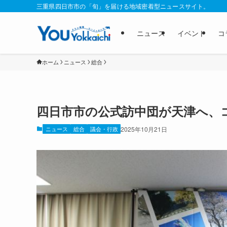
三重県四日市市の「旬」を届ける地域密着型ニュースサイト。
ニュース
イベント
コ
ホーム
ニュース
総合
四日市市の公式訪中団が天津へ、
ニュース
総合
議会・行政
2025年10月21日