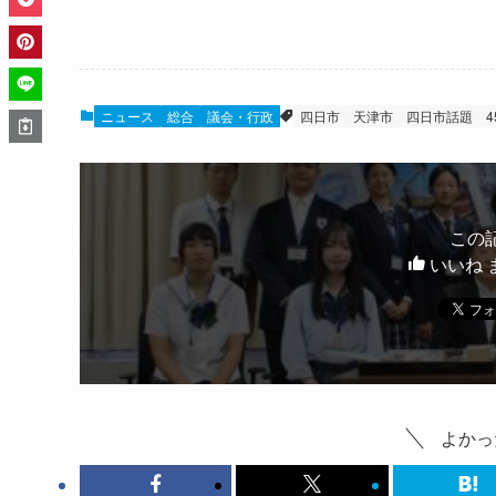
ニュース
総合
議会・行政
四日市
天津市
四日市話題
この
いいね 
よかっ