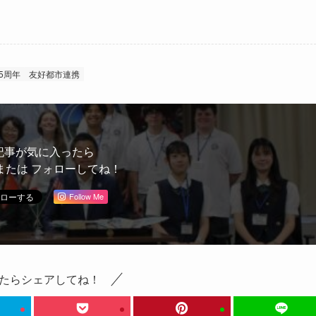
45周年
友好都市連携
記事が気に入ったら
または フォローしてね！
Follow Me
たらシェアしてね！