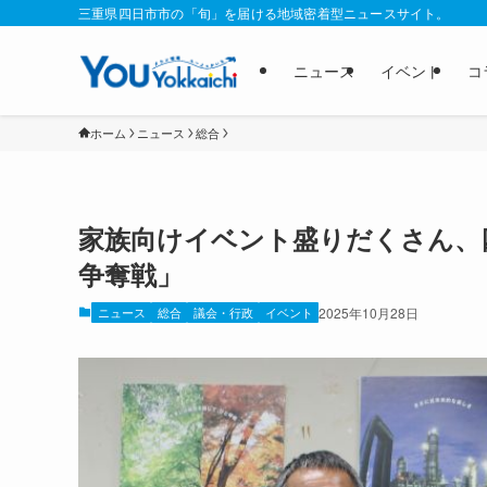
三重県四日市市の「旬」を届ける地域密着型ニュースサイト。
ニュース
イベント
コ
ホーム
ニュース
総合
家族向けイベント盛りだくさん、四
争奪戦」
ニュース
総合
議会・行政
イベント
2025年10月28日