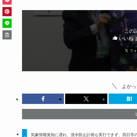
この
いいね 
よかっ
気象情報覚知に遅れ、浸水防止計画も実行できず、四日市