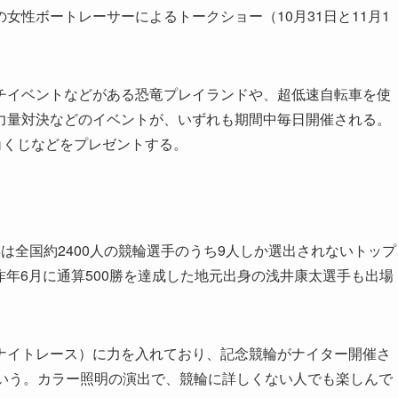
女性ボートレーサーによるトークショー（10月31日と11月1
イベントなどがある恐竜プレイランドや、超低速自転車を使
力量対決などのイベントが、いずれも期間中毎日開催される。
角くじなどをプレゼントする。
全国約2400人の競輪選手のうち9人しか選出されないトップ
昨年6月に通算500勝を達成した地元出身の浅井康太選手も出場
イトレース）に力を入れており、記念競輪がナイター開催さ
という。カラー照明の演出で、競輪に詳しくない人でも楽しんで