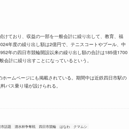
を続けており、収益の一部を一般会計に繰り出して、教育、福
024年度の繰り出し額は2億円で、テニスコートやプール、中
52年の四日市競輪開設以来の繰り出し額の合計は185億1700
を一般会計に繰り出すことになっているという。
ホームページにも掲載されている。期間中は近鉄四日市駅の
無料バス乗り場が設けられる。
日市話題
泗水杯争奪戦
四日市競輪
はなわ
クマムシ