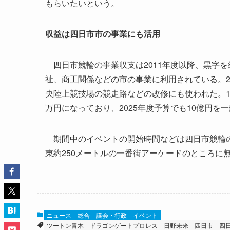
もらいたいという。
収益は四日市市の事業にも活用
四日市競輪の事業収支は2011年度以降、黒字
祉、商工関係などの市の事業に利用されている。2
央陸上競技場の競走路などの改修にも使われた。19
万円になっており、2025年度予算でも10億円
期間中のイベントの開始時間などは四日市競輪の
東約250メートルの一番街アーケードのところに
ニュース
総合
議会・行政
イベント
ツートン青木
ドラゴンゲートプロレス
日野未来
四日市
四