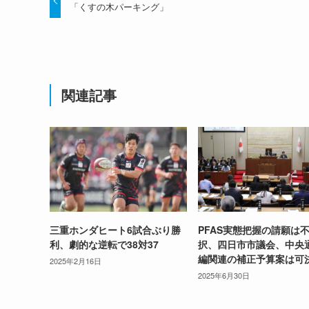
「くすの木パーキング」
関連記事
三重ホンダヒート6試合ぶり勝
PFAS実態把握の請願は
利、劇的な逆転で38対37
択、四日市市議会、中央
編関連の補正予算案は可
2025年2月16日
2025年6月30日