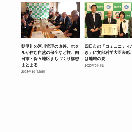
朝明川の河川管理の改善、ホタ
四日市の「コミュニティ
ルが住む自然の保全など柱、四
き」に文部科学大臣表彰
日市・保々地区まちづくり構想
は地域の要
まとまる
2025年3月6日
2023年10月26日