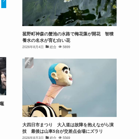
菰野町神森の蟹池の水路で梅花藻が開花 智積
養水の名水が育む白い花
2026年8月4日
総合
5899
日竈
大四日市まつり 大入道は故障を抱えながら演
技 最後は山車5台が交差点会場にズラリ
2026年8月3日
総合
5569