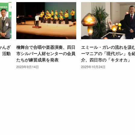
かんざ
檜舞台で合唱や楽器演奏、四日
エミール・ガレの流れを汲
、活動
市シルバー人材センターの会員
ーマニアの「現代ガレ」を
たちが練習成果を発表
介、四日市の「キタオカ」
2023年9月14日
2025年10月24日