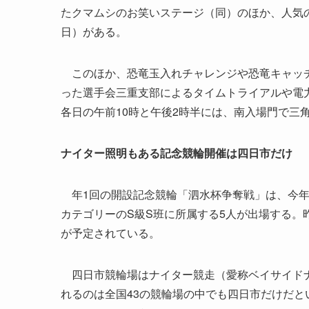
たクマムシのお笑いステージ（同）のほか、人気の
日）がある。
このほか、恐竜玉入れチャレンジや恐竜キャッチ
った選手会三重支部によるタイムトライアルや電
各日の午前10時と午後2時半には、南入場門で三
ナイター照明もある記念競輪開催は四日市だけ
年1回の開設記念競輪「泗水杯争奪戦」は、今年は
カテゴリーのS級S班に所属する5人が出場する。
が予定されている。
四日市競輪場はナイター競走（愛称ベイサイドナ
れるのは全国43の競輪場の中でも四日市だけだ