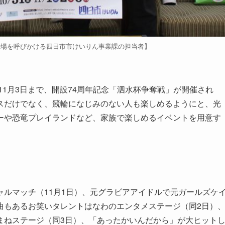
来場を呼びかける四日市市けいりん事業課の担当者】
11月3日まで、開設74周年記念「泗水杯争奪戦」が開催され
スだけでなく、競輪になじみのない人も楽しめるようにと、光
ーや恐竜プレイランドなど、家族で楽しめるイベントを用意す
ルマッチ（11月1日）、元グラビアアイドルで元ガールズケ
曲もあるお笑いタレントはなわのエンタメステージ（同2日）
まねステージ（同3日）、「あったかいんだから」が大ヒット