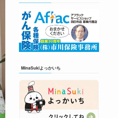
MinaSukiよっかいち