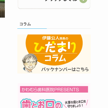
コラム
イ
、
し