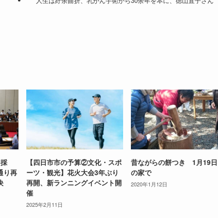
人生は紆余曲折、乳がん手術から30余年を本に、徳山直子さん
不採
【四日市市の予算②文化・スポ
昔ながらの餅つき 1月19
通り再
ーツ・観光】花火大会3年ぶり
の家で
決
再開、新ランニングイベント開
2020年1月12日
催
2025年2月11日