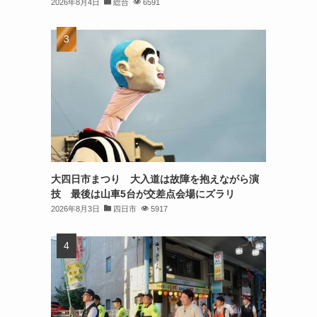
2026年8月4日
総合
6591
大四日市まつり 大入道は故障を抱えながら演
技 最後は山車5台が交差点会場にズラリ
2026年8月3日
四日市
5917