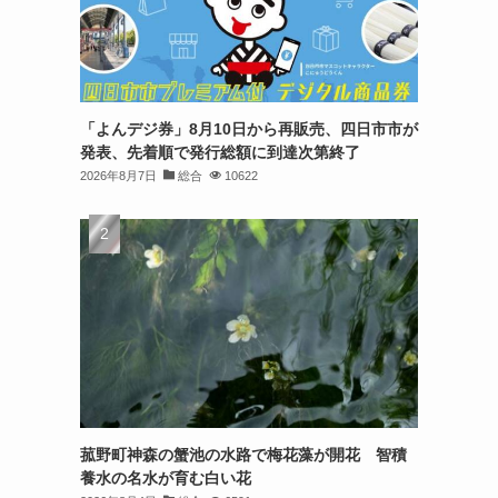
「よんデジ券」8月10日から再販売、四日市市が
発表、先着順で発行総額に到達次第終了
2026年8月7日
総合
10622
菰野町神森の蟹池の水路で梅花藻が開花 智積
養水の名水が育む白い花